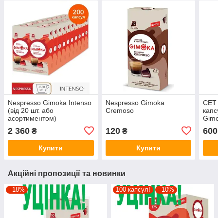
Nespresso Gimoka Intenso
Nespresso Gimoka
СЕТ 
(від 20 шт. або
Cremoso
капс
асортиментом)
Gimo
Lung
2 360
120
600
₴
₴
50 к
Купити
Купити
Акційні пропозиції та новинки
–18%
100 капсул!
–10%