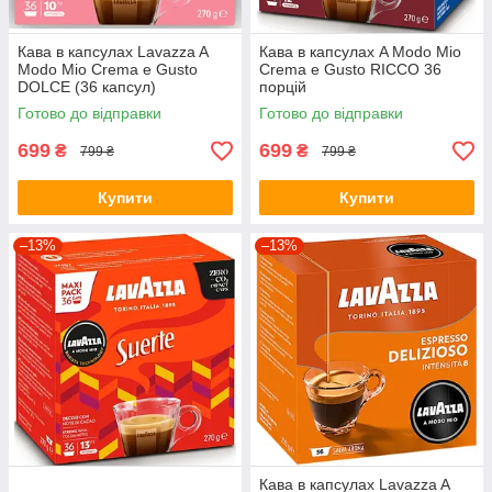
Кава в капсулах Lavazza A
Кава в капсулах A Modo Mio
Modo Mio Crema e Gusto
Crema e Gusto RICCO 36
DOLCE (36 капсул)
порцій
Готово до відправки
Готово до відправки
699
699
₴
₴
799 ₴
799 ₴
Купити
Купити
–13%
–13%
Кава в капсулах Lavazza A