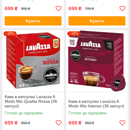
699
699
₴
₴
850 ₴
799 ₴
Купити
Купити
–18%
–18%
Кава в капсулах Lavazza A
Modo Mio Qualita Rossa (36
Кава в капсулах Lavazza A
капсул)
Modo Mio Intenso (36 капсул)
Готово до відправки
Готово до відправки
699
699
₴
₴
850 ₴
850 ₴