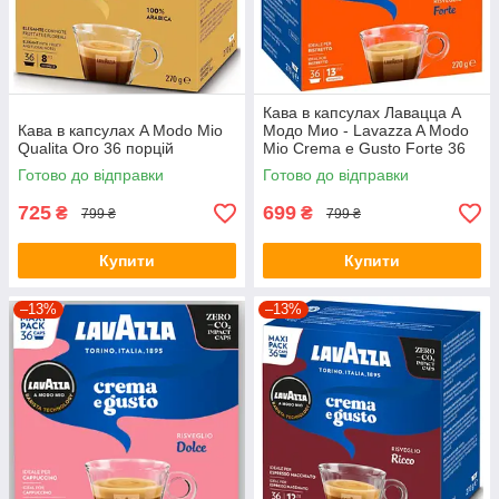
Кава в капсулах Лавацца А
Кава в капсулах A Modo Mio
Модо Мио - Lavazza A Modo
Qualita Oro 36 порцій
Mio Crema e Gusto Forte 36
капсул
Готово до відправки
Готово до відправки
725
699
₴
₴
799 ₴
799 ₴
Купити
Купити
–13%
–13%