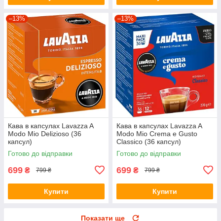
–13%
–13%
Кава в капсулах Lavazza A
Кава в капсулах Lavazza A
Modo Mio Delizioso (36
Modo Mio Crema e Gusto
капсул)
Classico (36 капсул)
Готово до відправки
Готово до відправки
699
699
₴
₴
799 ₴
799 ₴
Купити
Купити
Показати ще