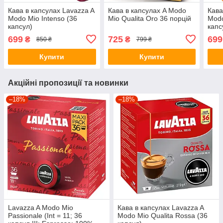
Кава в капсулах Lavazza A
Кава в капсулах A Modo
Кава
Modo Mio Intenso (36
Mio Qualita Oro 36 порцій
Modo
капсул)
капс
699
725
699
₴
₴
850 ₴
799 ₴
Купити
Купити
Акційні пропозиції та новинки
–18%
–18%
Lavazza A Modo Mio
Кава в капсулах Lavazza A
Passionale (Int = 11; 36
Modo Mio Qualita Rossa (36