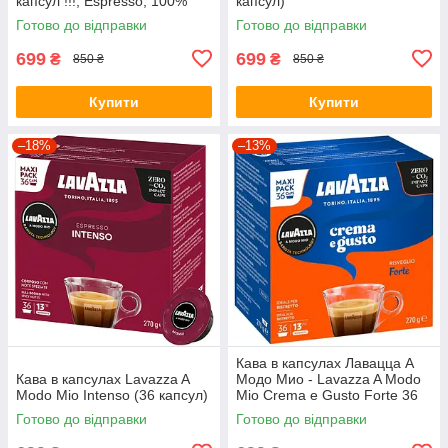
капсул !!!; Espresso; 100%
капсул)
Арабіка)
Готово до відправки
Готово до відправки
699
699
₴
₴
850 ₴
850 ₴
Купити
Купити
–18%
–13%
Кава в капсулах Лавацца А
Кава в капсулах Lavazza A
Модо Мио - Lavazza A Modo
Modo Mio Intenso (36 капсул)
Mio Crema e Gusto Forte 36
капсул
Готово до відправки
Готово до відправки