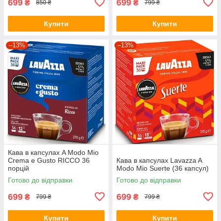
699
699
₴
₴
850 ₴
799 ₴
Купити
Купити
–13%
–13%
Кава в капсулах A Modo Mio
Crema e Gusto RICCO 36
Кава в капсулах Lavazza A
порцій
Modo Mio Suerte (36 капсул)
Готово до відправки
Готово до відправки
699
699
₴
₴
799 ₴
799 ₴
Купити
Купити