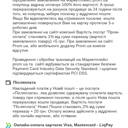
оформленні замовлення на маркетплейсі prom.ua 
покупець відразу оплачує 100% його вартості. А гроші 
перераховуються на рахунок продавця за 24 години після 
того, як покупець забере посилку у відділенні пошти. 
Якщо Ви відмовляєтесь від отримання посилки, кошти 
автоматично повернуться Вам на картку протягом 3-х 
робочих днів. 

При замовленні на сайті компанії Вартість послуг "Пром-
оплата" становить 1% від суми переказу (вартості 
замовленого товару) +5 грн. При замовленні на сайті 
Prom.ua, або мобільного додатку Prom.ua комісія 
відсутня.

Проведення і обробка транзакцій на Маркетплейсі 
prom.ua та  сайті відбувається за стандартами безпеки 
Payment Card Industry Data Security Standard, і щорічно 
підтверджується сертифікатом PCI DSS.
Післяплата
Накладений платіж у Новій пошті – це послуга 
«Післяплата», яка дозволяє одержувачу сплатити вартість 
товару при отриманні посилки, а після цього Нова пошта 
перераховує кошти продавцю. Вартість послуги 
"Післяплата" Нової Пошти становить 2% від суми 
переказу + 20 грн. Оплату можна здійснити у відділенні 
або онлайн карткою, або готівкою.
Онлайн-оплата карткою Visa, Mastercard - LiqPay