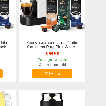
chibo
Капсульна кавоварка Tchibo
lack
Cafissimo Pure Plus White .
3 999 ₴
Готово до відправки
Оптом і в роздріб
Купити