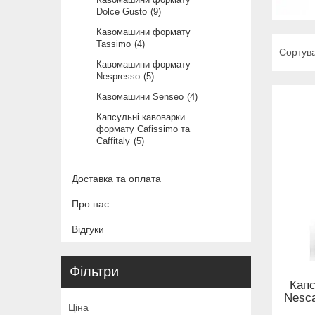
Dolce Gusto
9
Кавомашини формату
Tassimo
4
Кавомашини формату
Nespresso
5
Кавомашини Senseo
4
Капсульні кавоварки
формату Cafissimo та
Caffitaly
5
Доставка та оплата
Про нас
Відгуки
Фільтри
Кап
Nesca
Ціна