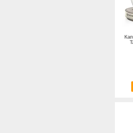
Кап
T