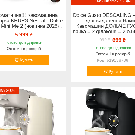
Залишилось 42 дні
оматична!!! Кавомашина
Dolce Gusto DESCALING 
арка KRUPS Nescafe Dolce
для видалення Наки
 Mini Me 2 (новинка 2026) .
Кавомашин ДОЛЬЧЕ ГУС
пачка = 2 флакони = 2 оч
5 999 ₴
699 ₴
999 ₴
Готово до відправки
Готово до відправки
Оптом і в роздріб
Оптом і в роздріб
Купити
519138788
Купити
КА 2026