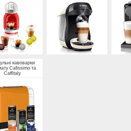
ульні кавоварки
ату Cafissimo та
Caffitaly