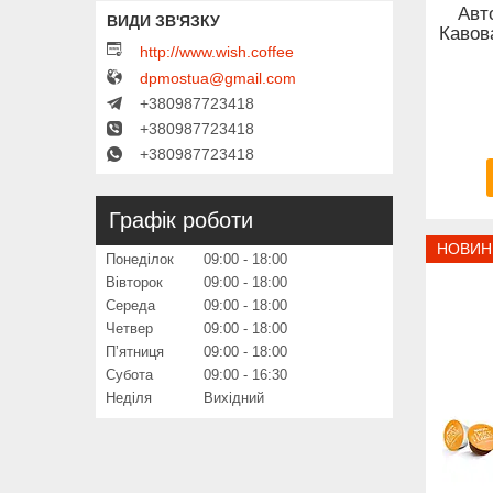
Авт
Кавов
http://www.wish.coffee
dpmostua@gmail.com
+380987723418
+380987723418
+380987723418
Графік роботи
НОВИН
Понеділок
09:00
18:00
Вівторок
09:00
18:00
Середа
09:00
18:00
Четвер
09:00
18:00
Пʼятниця
09:00
18:00
Субота
09:00
16:30
Неділя
Вихідний