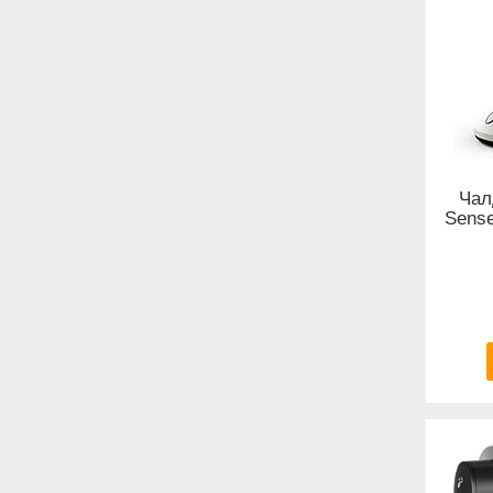
Чал
Sense