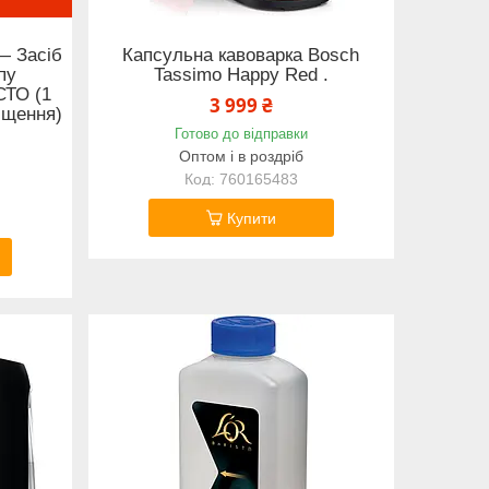
— Засіб
Капсульна кавоварка Bosch
пу
Tassimo Happy Red .
ТО (1
3 999 ₴
ищення)
Готово до відправки
Оптом і в роздріб
760165483
Купити