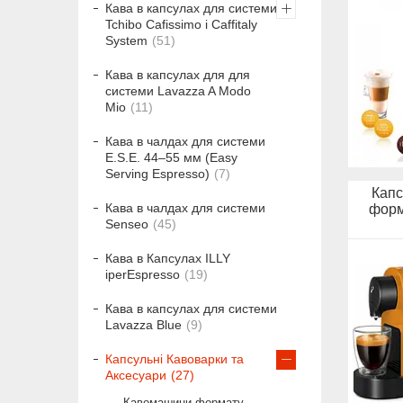
Кава в капсулах для системи
Tchibo Cafissimo і Caffitaly
System
51
Кава в капсулах для для
системи Lavazza A Modo
Mio
11
Кава в чалдах для системи
E.S.E. 44–55 мм (Easy
Serving Espresso)
7
Капс
Кава в чалдах для системи
форм
Senseo
45
Кава в Капсулах ILLY
iperEspresso
19
Кава в капсулах для системи
Lavazza Blue
9
Капсульні Кавоварки та
Аксесуари
27
Кавомашини формату