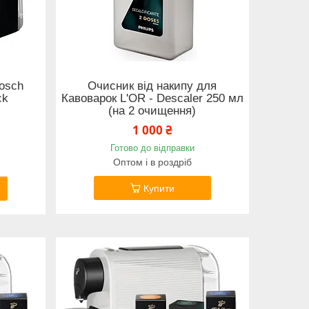
osch
Очисник від накипу для
ck
Кавоварок L'OR - Descaler 250 мл
(на 2 очищення)
1 000 ₴
Готово до відправки
Оптом і в роздріб
Купити