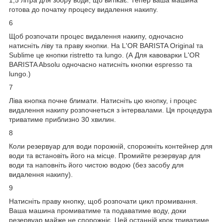
готова до початку процесу видалення накипу.
6
Щоб розпочати процес видалення накипу, одночасно
натисніть ліву та праву кнопки. На L'OR BARISTA Original та
Sublime це кнопки ristretto та lungo. (А Для кавоварки L'OR
BARISTA Absolu одночасно натисніть кнопки espresso та
lungo.)
7
Ліва кнопка почне блимати. Натисніть цю кнопку, і процес
видалення накипу розпочнеться з інтервалами. Ця процедура
триватиме приблизно 30 хвилин.
8
Коли резервуар для води порожній, спорожніть контейнер для
води та встановіть його на місце. Промийте резервуар для
води та наповніть його чистою водою (без засобу для
видалення накипу).
9
Натисніть праву кнопку, щоб розпочати цикл промивання.
Ваша машина промиватиме та подаватиме воду, доки
резервуар майже не спорожніє. Цей останній крок триватиме