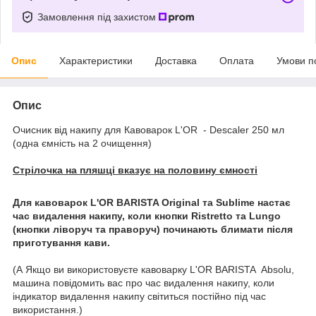
Замовлення під захистом
Опис
Характеристики
Доставка
Оплата
Умови п
Опис
Очисник від накипу для Кавоварок L'OR - Descaler 250 мл
(одна ємність на 2 очищення)
Стрілочка на пляшці вказує на половину ємності
Для кавоварок L'OR BARISTA Original та Sublime настає
час видалення накипу, коли кнопки Ristretto та Lungo
(кнопки ліворуч та праворуч) починають блимати після
приготування кави.
(А Якщо ви використовуєте кавоварку L'OR BARISTA Absolu,
машина повідомить вас про час видалення накипу, коли
індикатор видалення накипу світиться постійно під час
використання.)