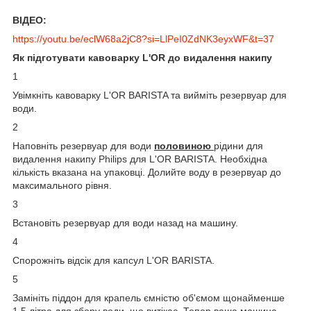
ВІДЕО:
https://youtu.be/eclW68a2jC8?si=LlPeI0ZdNK3eyxWF&t=37
Як підготувати кавоварку L'OR до видалення накипу
1
Увімкніть кавоварку L'OR BARISTA та вийміть резервуар для
води.
2
Наповніть резервуар для води
половиною
рідини для
видалення накипу Philips для L'OR BARISTA. Необхідна
кількість вказана на упаковці. Долийте воду в резервуар до
максимального рівня.
3
Встановіть резервуар для води назад на машину.
4
Спорожніть відсік для капсул L'OR BARISTA.
5
Замініть піддон для крапель ємністю об'ємом щонайменше
1,5 літра для збору води, що витікає. Тепер ваша машина