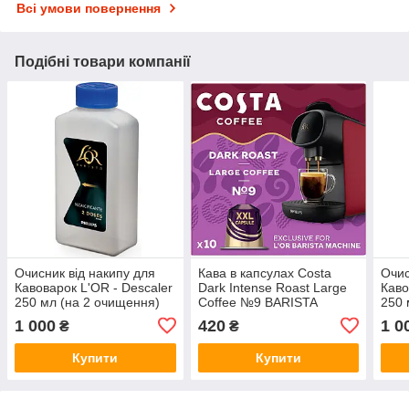
Всі умови повернення
Подібні товари компанії
Очисник від накипу для
Кава в капсулах Costa
Очис
Кавоварок L'OR - Descaler
Dark Intense Roast Large
Каво
250 мл (на 2 очищення)
Coffee №9 BARISTA
250 
DOUBLE XXL (220 мл) -
1 000
420
1 0
₴
₴
Тільки для Кавоварок
Nespresso L`OR Philips
Купити
Купити