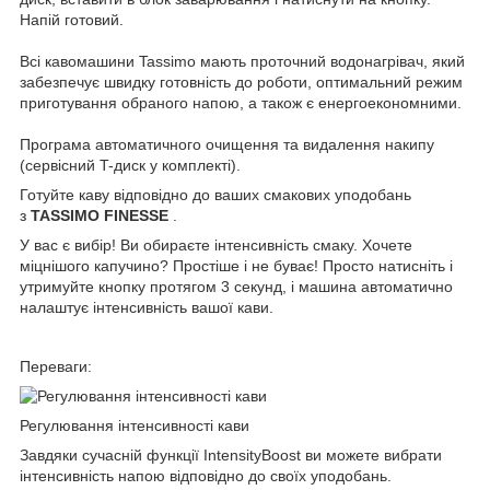
Напій готовий.
Всі кавомашини Tassimo мають проточний водонагрівач, який
забезпечує швидку готовність до роботи, оптимальний режим
приготування обраного напою, а також є енергоекономними.
Програма автоматичного очищення та видалення накипу
(сервісний T-диск у комплекті).
Готуйте каву відповідно до ваших смакових уподобань
з
TASSIMO FINESSE
.
У вас є вибір! Ви обираєте інтенсивність смаку. Хочете
міцнішого капучино? Простіше і не буває! Просто натисніть і
утримуйте кнопку протягом 3 секунд, і машина автоматично
налаштує інтенсивність вашої кави.
Переваги:
Регулювання інтенсивності кави
Завдяки сучасній функції IntensityBoost ви можете вибрати
інтенсивність напою відповідно до своїх уподобань.