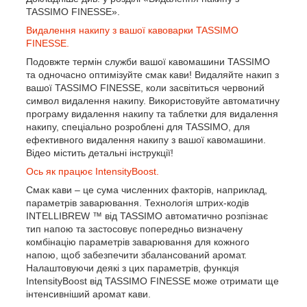
TASSIMO FINESSE».
Видалення накипу з вашої кавоварки TASSIMO
FINESSE.
Подовжте термін служби вашої кавомашини TASSIMO
та одночасно оптимізуйте смак кави! Видаляйте накип з
вашої TASSIMO FINESSE, коли засвітиться червоний
символ видалення накипу. Використовуйте автоматичну
програму видалення накипу та таблетки для видалення
накипу, спеціально розроблені для TASSIMO, для
ефективного видалення накипу з вашої кавомашини.
Відео містить детальні інструкції!
Ось як працює IntensityBoost.
Смак кави – це сума численних факторів, наприклад,
параметрів заварювання. Технологія штрих-кодів
INTELLIBREW
™
від TASSIMO автоматично розпізнає
тип напою та застосовує попередньо визначену
комбінацію параметрів заварювання для кожного
напою, щоб забезпечити збалансований аромат.
Налаштовуючи деякі з цих параметрів, функція
IntensityBoost від TASSIMO FINESSE може отримати ще
інтенсивніший аромат кави.