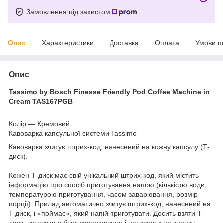
Замовлення під захистом
Опис
Характеристики
Доставка
Оплата
Умови п
Опис
Tassimo by Bosch Finesse Friendly Pod Coffee Machine in
Cream TAS167PGB
Колір — Кремовий
Кавоварка капсульної системи Tassimo
Кавоварка зчитує штрих-код, нанесений на кожну капсулу (Т-
диск).
Кожен Т-диск має свій унікальний штрих-код, який містить
інформацію про спосіб приготування напою (кількістю води,
температурою приготування, часом заварювання, розмір
порції). Прилад автоматично зчитує штрих-код, нанесений на
T-диск, і «поймає», який напій приготувати. Досить взяти T-
диск, вставити в блок заварювання і натиснути на кнопку.