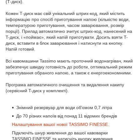
(Т-диск).
Кожен Т-диск має свій унікальний штрих-код, який містить
інформацію про спосіб приготування напою (кількістю води,
температурою приготування, часом заварювання, розмір
порції). Прилад автоматично зчитує штрих-код, нанесений на
T-диск, і «поймає», який напій приготувати. Досить взяти T-
диск, вставити в блок заварювання і натиснути на кнопку.
Напій готовий.
Всі кавомашини Tassimo мають проточний водонагрівач, який
забезпечує швидку готовність до роботи, оптимальний режим
приготування обраного напою, а також є енергоекономними.
Програма автоматичного очищення та видалення накипу
(сервісний T-диск у комплекті).
Знімний резервуар для води об'ємом 0,7 літра
До 70 різних напоїв від понад 11 відомих брендів
Налаштування вашої нової TASSIMO FINESSE.
Підключіть шнур живлення до вашої кавоварки
TASSIMO FINESSE та натисніть кнопку живлення.