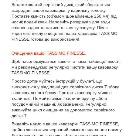
Вставте жовтий сервісний диск, який зберігається
всередині вашої кавоварки, у варильну головку.
Поставте ємність (об’ємом щонайменше 250 мл) під
носик подачі кави. Наповніть резервуар для води
свіжою водою та натисніть кнопку запуску. Після
короткого циклу очищення ваша кавоварка TASSIMO
FINESSE готова до використання!
Очищення вашої TASSIMO FINESSE.
Щоб насолоджуватися кавою та чаєм найвищої якості,
ми рекомендуємо регулярно чистити вашу кавоварку
TASSIMO FINESSE.
Просто дотримуйтесь інструкцій у буклеті, що
знаходиться у відділенні для сервісного диска T збоку
заварювального блоку: Протріть кавоварку м’якою
тканиною. Помийте знімні частини вручну або в
посудомийній машині, як зазначено. Регулярно
виконуйте цикл очищення за допомогою сервісного
диска T.
Видаліть накип з вашої кавоварки TASSIMO FINESSE,
щойно засвітиться червоний символ видалення накипу.
Докладніше див. у розділі «Видалення накипу з