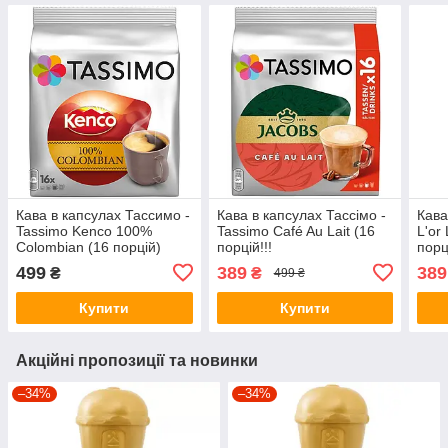
Кава в капсулах Тассимо -
Кава в капсулах Тассімо -
Кава
Tassimo Kenco 100%
Tassimo Café Au Lait (16
L'or
Colombian (16 порцій)
порцій!!!
порц
499
389
389
₴
₴
499 ₴
Купити
Купити
Акційні пропозиції та новинки
–34%
–34%