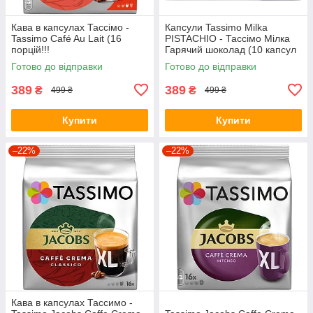
Кава в капсулах Тассімо -
Капсули Tassimo Milka
Tassimo Café Au Lait (16
PISTACHIO - Тассімо Мілка
порцій!!!
Гарячий шоколад (10 капсул
= 10 порцій = 160 грамів)
Готово до відправки
Готово до відправки
389
389
₴
₴
499 ₴
499 ₴
Купити
Купити
–22%
–22%
Кава в капсулах Тассимо -