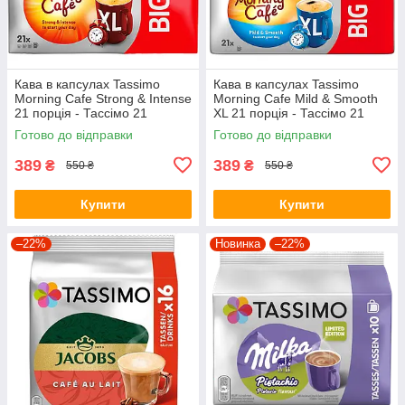
Кава в капсулах Tassimo
Кава в капсулах Tassimo
Morning Cafe Strong & Intense
Morning Cafe Mild & Smooth
21 порція - Тассімо 21
XL 21 порція - Тассімо 21
капсула BIG PACK
капсула BIG PACK
Готово до відправки
Готово до відправки
389
389
₴
₴
550 ₴
550 ₴
Купити
Купити
–22%
Новинка
–22%