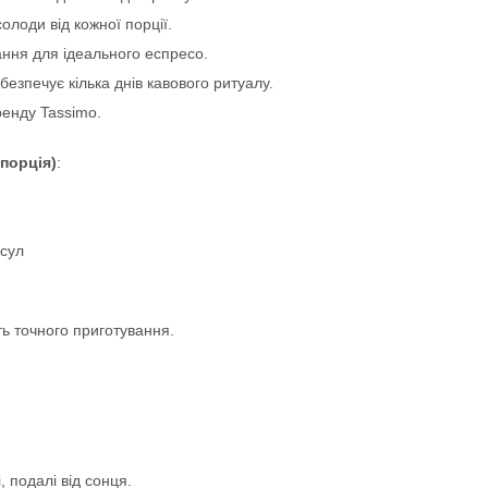
олоди від кожної порції.
ння для ідеального еспресо.
безпечує кілька днів кавового ритуалу.
ренду Tassimo.
 порція)
:
псул
ть точного приготування.
, подалі від сонця.