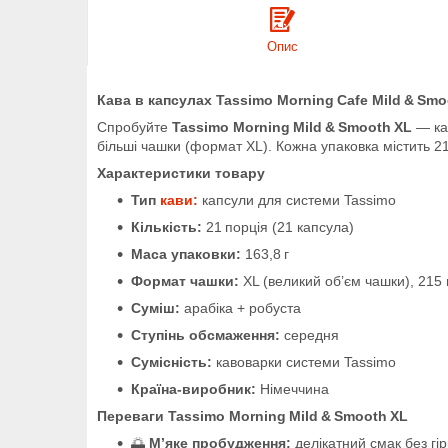
Опис
Кава в капсулах Tassimo Morning Cafe Mild & Smoo
Спробуйте
Tassimo Morning Mild & Smooth XL
— ка
більші чашки (формат XL). Кожна упаковка містить 21
Характеристики товару
Тип
кави:
капсули для системи Tassimo
Кількість:
21 порція (21 капсула)
Маса упаковки:
163,8 г
Формат чашки:
XL (великий об’єм чашки), 215
Суміш:
арабіка + робуста
Ступінь обсмаження:
середня
Сумісність:
кавоварки системи Tassimo
Країна‑виробник:
Німеччина
Переваги Tassimo Morning Mild & Smooth XL
🌅
М’яке пробудження:
делікатний смак без гі