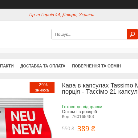
Пр-т Героїв 44, Дніпро, Україна
НТАКТИ
ДОСТАВКА ТА ОПЛАТА
ПОВЕРНЕННЯ ТА ОБМІН
Кава в капсулах Tassimo M
–29%
порція - Тассімо 21 капсу
Готово до відправки
Оптом і в роздріб
Код:
760165483
389 ₴
550 ₴