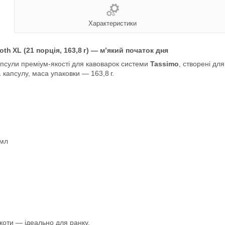
Характеристики
th XL (21 порція, 163,8 г) — м’який початок дня
псули преміум‑якості для кавоварок системи
Tassimo
, створені для
 капсулу, маса упаковки — 163,8 г.
 мл
ркоти — ідеально для ранку.