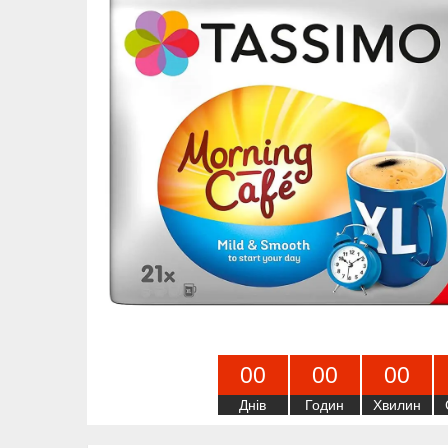
0
0
0
0
0
0
Днів
Годин
Хвилин