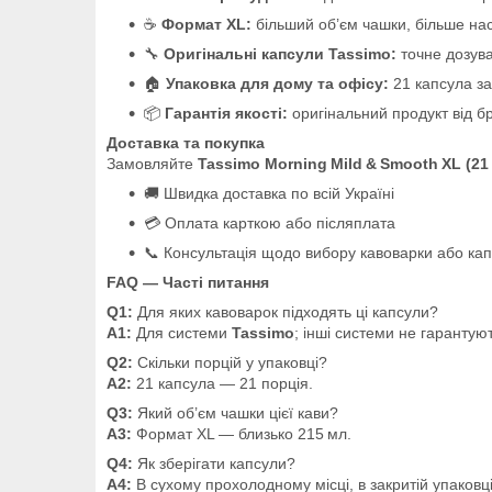
☕
Формат XL:
більший об’єм чашки, більше нас
🔧
Оригінальні капсули Tassimo:
точне дозува
🏠
Упаковка для дому та офісу:
21 капсула за
📦
Гарантія якості:
оригінальний продукт від б
Доставка та покупка
Замовляйте
Tassimo Morning Mild & Smooth XL (21
🚚 Швидка доставка по всій Україні
💳 Оплата карткою або післяплата
📞 Консультація щодо вибору кавоварки або ка
FAQ — Часті питання
Q1:
Для яких кавоварок підходять ці капсули?
A1:
Для системи
Tassimo
; інші системи не гарантую
Q2:
Скільки порцій у упаковці?
A2:
21 капсула — 21 порція.
Q3:
Який об’єм чашки цієї кави?
A3:
Формат XL — близько 215 мл.
Q4:
Як зберігати капсули?
A4:
В сухому прохолодному місці, в закритій упаковці