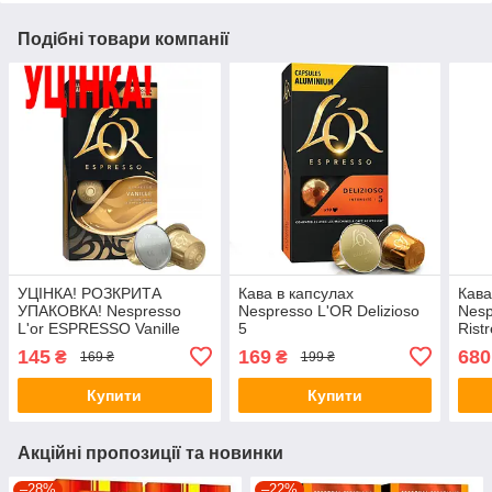
Подібні товари компанії
УЦІНКА! РОЗКРИТА
Кава в капсулах
Кава
УПАКОВКА! Nespresso
Nespresso L'OR Delizioso
Nesp
L'or ESPRESSO Vanille
5
Ristr
Sple
145
169
680
₴
₴
169 ₴
199 ₴
Eleg
по 1
Купити
Купити
Акційні пропозиції та новинки
–28%
–22%