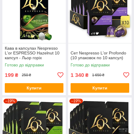
Кава в капсулах Nespresso
L'or ESPRESSO Hazelnut 10
Сет Nespresso L'or Profondo
капсул - Льор горіх
(10 упаковок по 10 капсул)
Готово до відправки
Готово до відправки
199
1 340
₴
₴
250 ₴
1 650 ₴
Купити
Купити
–19%
–19%