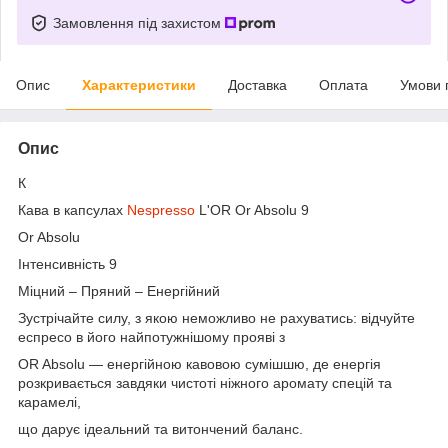
Замовлення під захистом
Опис
Характеристики
Доставка
Оплата
Умови 
Опис
К
Кава в капсулах
Nespresso
L'OR Or Absolu 9
Or Absolu
Інтенсивність 9
Міцний – Пряний – Енергійний
Зустрічайте силу, з якою неможливо не рахуватись: відчуйте
еспресо в його найпотужнішому прояві з
OR Absolu — енергійною кавовою сумішшю, де енергія
розкривається завдяки чистоті ніжного аромату спецій та
карамелі,
що дарує ідеальний та витончений баланс.