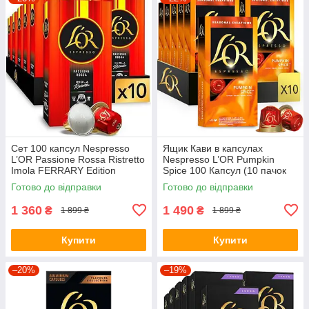
Сет 100 капсул Nespresso
Ящик Кави в капсулах
L’OR Passione Rossa Ristretto
Nespresso L’OR Pumpkin
Imola FERRARY Edition
Spice 100 Капсул (10 пачок
по 10 капсул)
Готово до відправки
Готово до відправки
1 360
1 490
₴
₴
1 899 ₴
1 899 ₴
Купити
Купити
–20%
–19%