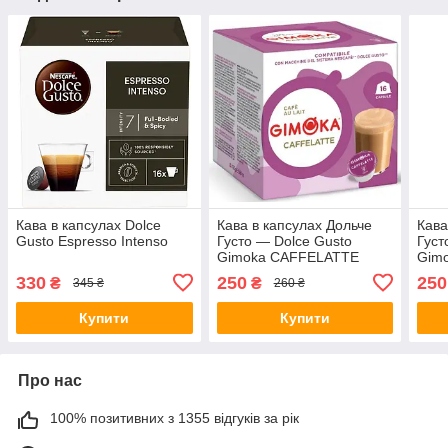
Кава в капсулах Dolce
Кава в капсулах Дольче
Кава
Gusto Espresso Intenso
Густо — Dolce Gusto
Густ
Gimoka CAFFELATTE
Gimo
16 к
330
250
250
₴
₴
345 ₴
260 ₴
Купити
Купити
Про нас
100% позитивних з 1355 відгуків за рік