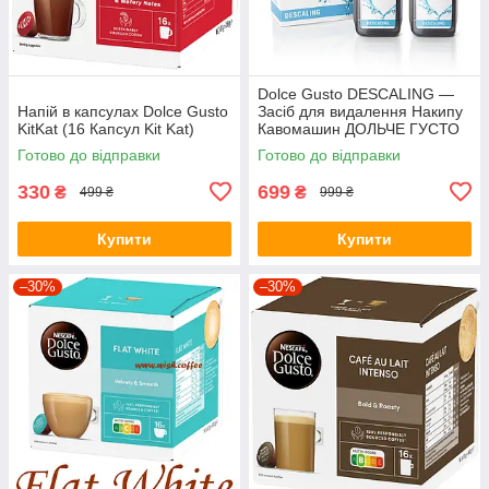
Dolce Gusto DESCALING —
Напій в капсулах Dolce Gusto
Засіб для видалення Накипу
KitKat (16 Капсул Kit Kat)
Кавомашин ДОЛЬЧЕ ГУСТО
(1 пачка = 2 флакони = 2
Готово до відправки
Готово до відправки
очищення)
330
699
₴
₴
499 ₴
999 ₴
Купити
Купити
–30%
–30%