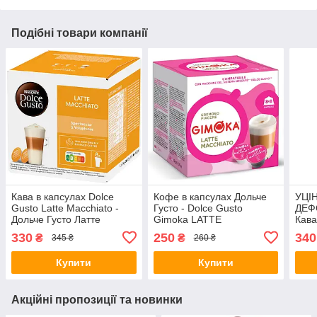
Подібні товари компанії
Кава в капсулах Dolce
Кофе в капсулах Дольче
УЦІН
Gusto Latte Macchiato -
Густо - Dolce Gusto
ДЕФ
Дольче Густо Латте
Gimoka LATTE
Кава
Макіато
MACCHIATO
Густ
330
250
340
₴
₴
345 ₴
260 ₴
Star
(12 
Купити
Купити
Акційні пропозиції та новинки