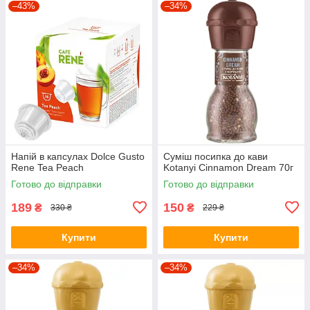
–43%
–34%
Напій в капсулах Dolce Gusto
Суміш посипка до кави
Rene Tea Peach
Kotanyi Cinnamon Dream 70г
Готово до відправки
Готово до відправки
189
150
₴
₴
330 ₴
229 ₴
Купити
Купити
–34%
–34%