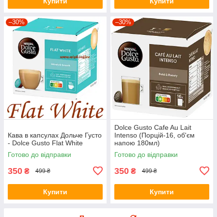
Купити
Купити
–30%
–30%
Dolce Gusto Cafe Au Lait
Кава в капсулах Дольче Густо
Intenso (Порцій-16, об'єм
- Dolce Gusto Flat White
напою 180мл)
Готово до відправки
Готово до відправки
350
350
₴
₴
499 ₴
499 ₴
Купити
Купити