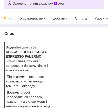
Замовлення під захистом
Опис
Характеристики
Доставка
Оплата
Умови п
Опис
Відкрийте для себе
NESCAFÉ DOLCE GUSTO
ESPRESSO PALERMO
-
інтенсивний, стійкий
еспрессо з багатим тілом і
нотками тостів.
Під оксамитовою піною
ховаються нотки перцю і
темного шоколаду.
Дозвольте собі
насолодитися еспресо,
натхненним силою моря і
теплом сицилійського сонця.