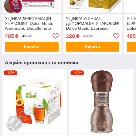
УЦІНКА! ДЕФОРМАЦІЯ
УЦІНКА! УЦІНКА!
УЦІН
УПАКОВКИ! Dolce Gusto
ДЕФОРМАЦІЯ УПАКОВКИ!
ДЕФ
Americano Decaffeinato
Dolce Gusto Espresso
Dolc
(БЕЗ КОФЕЇНУ)
Milano
485
320
485
₴
₴
499 ₴
330 ₴
Купити
Купити
Акційні пропозиції та новинки
–43%
–34%