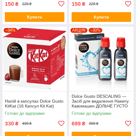
150
150
₴
₴
229 ₴
229 ₴
Купити
Купити
–34%
АКЦІЯ!
–30%
Dolce Gusto DESCALING —
Напій в капсулах Dolce Gusto
Засіб для видалення Накипу
KitKat (16 Капсул Kit Kat)
Кавомашин ДОЛЬЧЕ ГУСТО
(1 пачка = 2 флакони = 2
Готово до відправки
Готово до відправки
очищення)
330
699
₴
₴
499 ₴
999 ₴