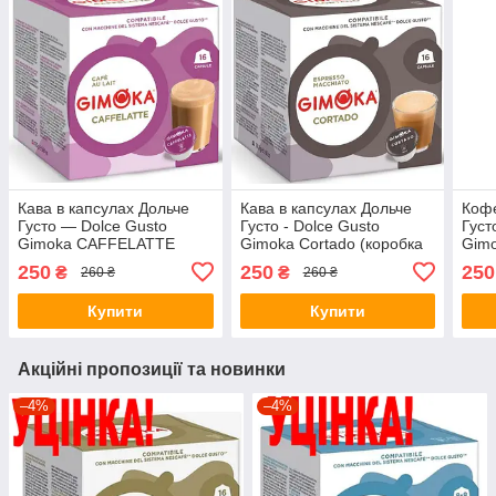
Кава в капсулах Дольче
Кава в капсулах Дольче
Кофе
Густо — Dolce Gusto
Густо - Dolce Gusto
Густ
Gimoka CAFFELATTE
Gimoka Cortado (коробка
Gim
16 капсул)
MAC
250
250
250
₴
₴
260 ₴
260 ₴
Купити
Купити
Акційні пропозиції та новинки
–4%
–4%