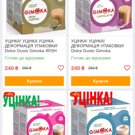
УЦІНКА! УЦІНКА УЦІНКА
УЦІНКА! УЦІНКА!
ДЕФОРМАЦІЯ УПАКОВКИ!
ДЕФОРМАЦІЯ УПАКОВКИ!
Dolce Gusto Gimoka IRISH
Dolce Gusto Gimoka
COFFEE
CAFFELATTE
Готово до відправки
Готово до відправки
240
240
₴
₴
250 ₴
250 ₴
Купити
Купити
–4%
–4%