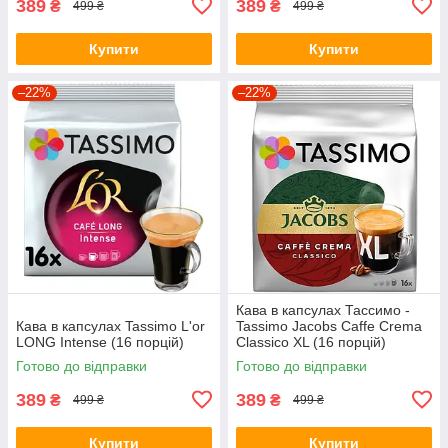
389
389
₴
₴
499 ₴
499 ₴
Купити
Купити
–22%
–22%
Кава в капсулах Тассимо -
Кава в капсулах Tassimo L'or
Tassimo Jacobs Caffe Crema
LONG Intense (16 порцій)
Classico XL (16 порцій)
Готово до відправки
Готово до відправки
389
389
₴
₴
499 ₴
499 ₴
Купити
Купити