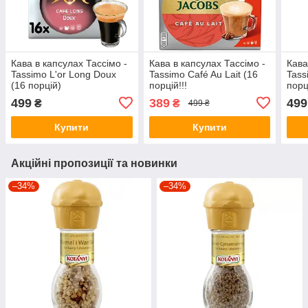
Кава в капсулах Тассімо -
Кава в капсулах Тассімо -
Кава
Tassimo L'or Long Doux
Tassimo Café Au Lait (16
Tass
(16 порцій)
порцій!!!
порц
499
389
499
₴
₴
499 ₴
Купити
Купити
Акційні пропозиції та новинки
–34%
–34%