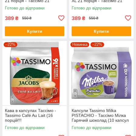
21 порція - Тассімо 21
XL 21 порція - Тассімо 21
капсула BIG PACK
капсула BIG PACK
Готово до відправки
Готово до відправки
389
389
₴
₴
550 ₴
550 ₴
Купити
Купити
–22%
Новинка
–22%
Кава в капсулах Тассімо -
Капсули Tassimo Milka
Tassimo Café Au Lait (16
PISTACHIO - Тассімо Мілка
порцій!!!
Гарячий шоколад (10 капсул
= 10 порцій = 160 грамів)
Готово до відправки
Готово до відправки