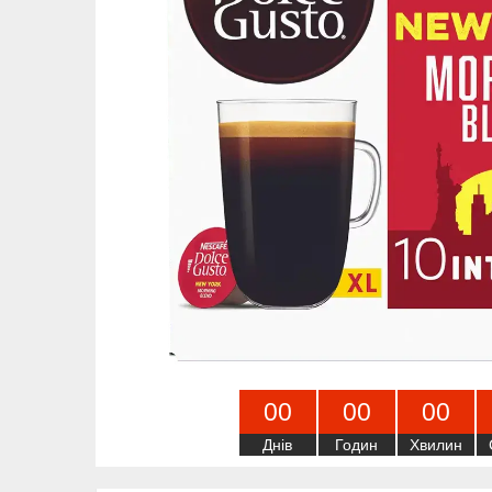
0
0
0
0
0
0
Днів
Годин
Хвилин