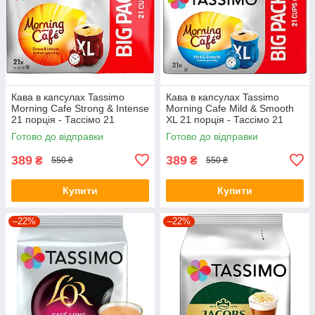
Кава в капсулах Tassimo
Кава в капсулах Tassimo
Morning Cafe Strong & Intense
Morning Cafe Mild & Smooth
21 порція - Тассімо 21
XL 21 порція - Тассімо 21
капсула BIG PACK
капсула BIG PACK
Готово до відправки
Готово до відправки
389
389
₴
₴
550 ₴
550 ₴
Купити
Купити
–22%
–22%