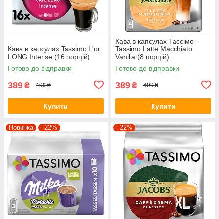
Кава в капсулах Тассімо -
Кава в капсулах Tassimo L'or
Tassimo Latte Macchiato
LONG Intense (16 порцій)
Vanilla (8 порцій)
Готово до відправки
Готово до відправки
389
389
₴
₴
499 ₴
499 ₴
Купити
Купити
Новинка
–22%
–22%