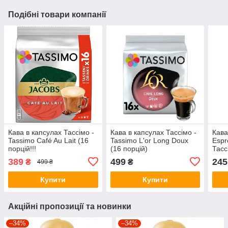
Подібні товари компанії
Кава в капсулах Тассімо -
Кава в капсулах Тассімо -
Кава
Tassimo Café Au Lait (16
Tassimo L'or Long Doux
Espr
порцій!!!
(16 порцій)
Тасс
капс
389
499
245
₴
₴
499 ₴
Купити
Купити
Акційні пропозиції та новинки
–34%
–34%