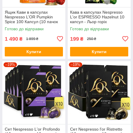
Ящик Кави в капсулах
Кава в капсулах Nespresso
Nespresso L’OR Pumpkin
L'or ESPRESSO Hazelnut 10
Spice 100 Капсул (10 пачок
капсул - Льор горіх
по 10 капсул)
Готово до відправки
Готово до відправки
1 490
199
₴
₴
1 899 ₴
250 ₴
Купити
Купити
–19%
–19%
Сет Nespresso L'or Profondo
Сет Nespresso l'or Ristretto