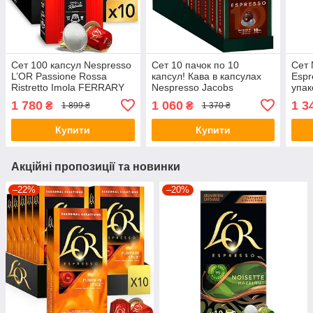
Сет 100 капсул Nespresso
Cет 10 пачок по 10
Сет 
L’OR Passione Rossa
капсул! Кава в капсулах
Espr
Ristretto Imola FERRARY
Nespresso Jacobs
упак
Edition
Espresso Intenso 10
1 780
1 060
1 3
₴
₴
1 899 ₴
1 370 ₴
Купити
Купити
Акційні пропозиції та новинки
–22%
–20%