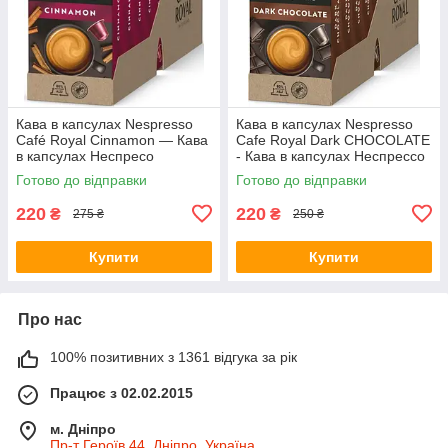
Кава в капсулах Nespresso
Кава в капсулах Nespresso
Café Royal Cinnamon — Кава
Cafe Royal Dark CHOCOLATE
в капсулах Неспресо
- Кава в капсулах Неспрессо
(коробочка 10 капсул)
(коробочка 10 капсул)
Готово до відправки
Готово до відправки
220
220
₴
₴
275 ₴
250 ₴
Купити
Купити
Про нас
100% позитивних з 1361 відгука за рік
Працює з 02.02.2015
м. Дніпро
Пр-т Героїв 44, Дніпро, Україна