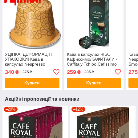
УЦІНКА! ДЕФОРМАЦІЯ
Кава в капсулах ЧІБО
Кава
УПАКОВКИ! Кава в
Кафиссимо/КАФИТАЛИ -
Nesp
капсулах Nespresso
Caffitaly Tchibo Cafissimo
Smoo
Istanbul
Espresso Brasil (коробочка
капс
340
259
275
₴
₴
375 ₴
295 ₴
10 капсул)
Купити
Купити
Акційні пропозиції та новинки
–20%
–12%