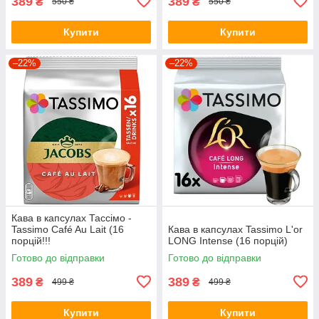
389
389
₴
₴
550 ₴
550 ₴
Купити
Купити
–22%
–22%
Кава в капсулах Тассімо -
Tassimo Café Au Lait (16
Кава в капсулах Tassimo L'or
порцій!!!
LONG Intense (16 порцій)
Готово до відправки
Готово до відправки
389
389
₴
₴
499 ₴
499 ₴
Купити
Купити