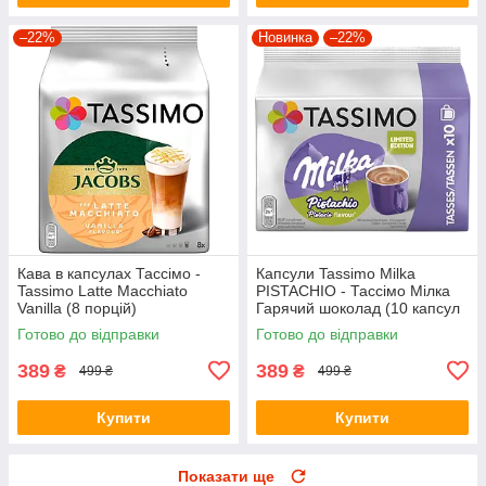
–22%
Новинка
–22%
Кава в капсулах Тассімо -
Капсули Tassimo Milka
Tassimo Latte Macchiato
PISTACHIO - Тассімо Мілка
Vanilla (8 порцій)
Гарячий шоколад (10 капсул
= 10 порцій = 160 грамів)
Готово до відправки
Готово до відправки
389
389
₴
₴
499 ₴
499 ₴
Купити
Купити
Показати ще