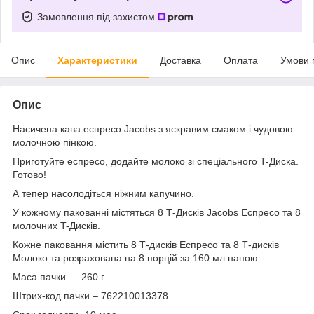
Замовлення під захистом
Опис
Характеристики
Доставка
Оплата
Умови 
Опис
Насичена кава еспресо Jacobs з яскравим смаком і чудовою
молочною пінкою.
Приготуйте еспресо, додайте молоко зі спеціального T-Диска.
Готово!
А тепер насолодіться ніжним капучино.
У кожному пакованні містяться 8 Т-Дисків Jacobs Еспресо та 8
молочних T-Дисків.
Кожне паковання містить 8 Т-дисків Еспресо та 8 Т-дисків
Молоко та розрахована на 8 порцій за 160 мл напою
Маса пачки — 260 г
Штрих-код пачки – 762210013378