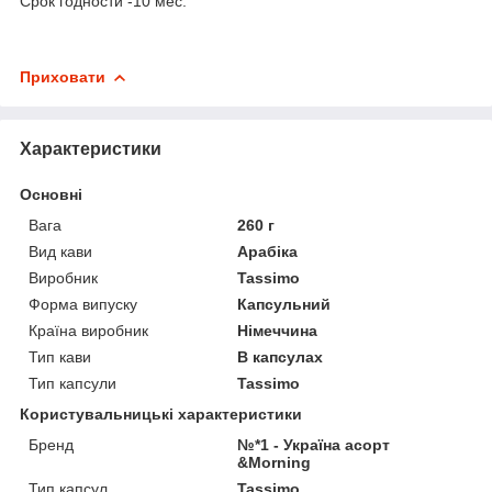
Срок годности -10 мес.
Приховати
Характеристики
Основні
Вага
260 г
Вид кави
Арабіка
Виробник
Tassimo
Форма випуску
Капсульний
Країна виробник
Німеччина
Тип кави
В капсулах
Тип капсули
Tassimo
Користувальницькі характеристики
Бренд
№*1 - Україна асорт
&Morning
Тип капсул
Tassimo