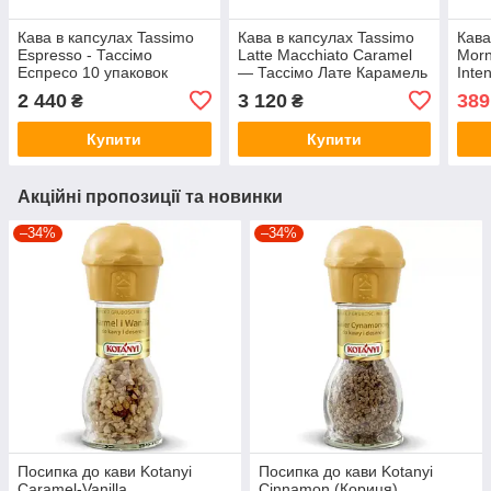
Кава в капсулах Tassimo
Кава в капсулах Tassimo
Кава
Espresso - Тассімо
Latte Macchiato Caramel
Morn
Еспресо 10 упаковок
— Тассімо Лате Карамель
Inte
10 упаковок!
Тасс
2 440
3 120
389
₴
₴
PAC
Купити
Купити
Акційні пропозиції та новинки
–34%
–34%
Посипка до кави Kotanyi
Посипка до кави Kotanyi
Caramel-Vanilla .
Cinnamon (Кориця) .