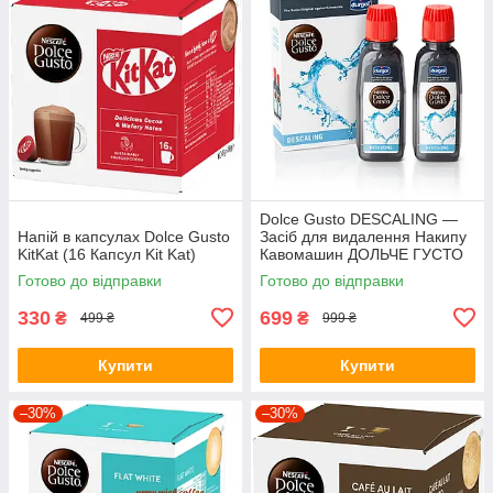
Dolce Gusto DESCALING —
Напій в капсулах Dolce Gusto
Засіб для видалення Накипу
KitKat (16 Капсул Kit Kat)
Кавомашин ДОЛЬЧЕ ГУСТО
(1 пачка = 2 флакони = 2
Готово до відправки
Готово до відправки
очищення)
330
699
₴
₴
499 ₴
999 ₴
Купити
Купити
–30%
–30%