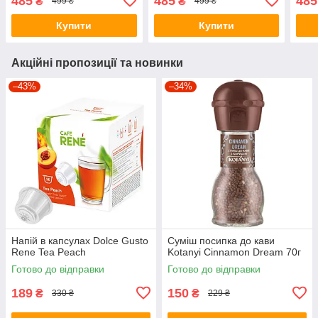
485
485
485
₴
₴
499 ₴
499 ₴
Купити
Купити
Акційні пропозиції та новинки
–43%
–34%
Напій в капсулах Dolce Gusto
Суміш посипка до кави
Rene Tea Peach
Kotanyi Cinnamon Dream 70г
Готово до відправки
Готово до відправки
189
150
₴
₴
330 ₴
229 ₴