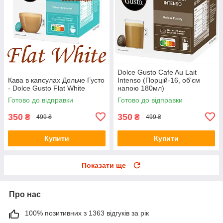
Dolce Gusto Cafe Au Lait
Кава в капсулах Дольче Густо
Intenso (Порцій-16, об'єм
- Dolce Gusto Flat White
напою 180мл)
Готово до відправки
Готово до відправки
350
350
₴
₴
499 ₴
499 ₴
Купити
Купити
Показати ще
Про нас
100% позитивних з 1363 відгуків за рік