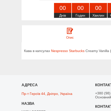
0
0
0
0
0
0
Днів
Годин
Хвилин
Опис
Кава в капсулах
Nespresso Starbucks
Creamy Vanilla 
+380 (98)
Пр-т Героїв 44, Дніпро, Україна
Основний