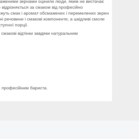
бсмаженими зернами оцінили люди, яким не вистачає
е відрізняється за смаком від професійно
режуть смак і аромат обсмажених і перемелених зерен
ні речовини і смакові компоненти, а шкідливі смоли
тупної порції.
 смакові відтінки завдяки натуральним
го професійним бариста.