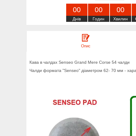
0
0
0
0
0
0
Днів
Годин
Хвилин
Опис
Кава в чалдах Senseo Grand Mere Corse 54 чалди
Чалди формата "Senseo" діаметром 62- 70 мм - харак