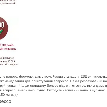
ьністю паперу, формою, діаметром. Чалди стандарту ESE випускають
 рекомендований для приготування еспрессо. Пакет розрахований на
ка руйнується. Чалди стандарту Senseo відрізняються великим діамет
я еспресо, американо, лунго. Виходить насичений напій з щільною 
150 мл води.
рессо