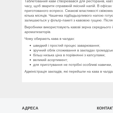
Таблетований кави створювався для ресторанів, кав'
часу, щоб зварити справжній якісний напій. В офісах
приготованого еспресо. Смакові властивості свіжоме
кілька місяців. Чашечка підбадьорливого напою готує
залишаються у фільтр-пакеті з кавовою гущею. Після
Виробники використовують кавові зерна середнього і 
ароматизаторів.
Чому обирають кава в чалдах:
швидкий і простий процес заварювання;
зручний облік споживання в закладах громадськ
більш низька ціна в порівнянні з капсулами;
великий асортимент;
для приготування не потрібні особливі навички
Адміністрація закладів, які перейшли на кава в чалд