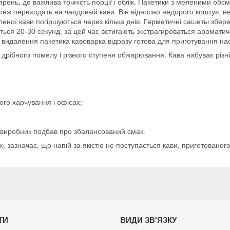
ярень, де важлива точність порції і облік. Пакетики з меленими о
 теж переходять на чалдовый кави. Він відносно недорого коштує, н
леної кави погіршуються через кілька днів. Герметичні сашеты збе
ться 20-30 секунд, за цей час встигають экстрагироваться ароматич
 видалення пакетика кавоварка відразу готова для приготування нас
дрібного помелу і різного ступеня обжарювання. Кава набуває різні
ого харчування і офісах;
, виробник подбав про збалансований смак.
ах, зазначає, що напій за якістю не поступається кави, приготовано