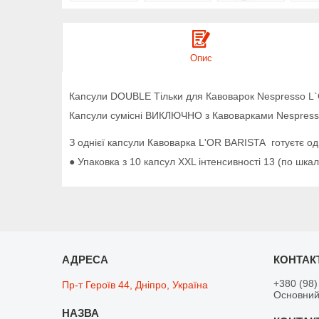
Опис
Капсули DOUBLE Тільки для Кавоварок Nespresso L`OR
Капсули сумісні ВИКЛЮЧНО з Кавоварками Nespresso 
З однієї капсули Кавоварка L'OR BARISTA готуєтє од
● Упаковка з 10 капсул XXL інтенсивності 13 (по шкалі
+380 (98)
Пр-т Героїв 44, Дніпро, Україна
Основний