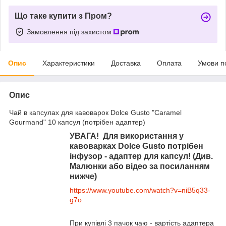
Що таке купити з Пром?
Замовлення під захистом
Опис
Характеристики
Доставка
Оплата
Умови п
Опис
Чай в капсулах для кавоварок Dolce Gusto "Caramel
Gourmand" 10 капсул (потрібен адаптер)
УВАГА! Для використання у
кавоварках Dolce Gusto потрібен
інфузор - адаптер для капсул! (Див.
Малюнки або відео за посиланням
нижче)
https://www.youtube.com/watch?v=niB5q33-
g7o
При купівлі 3 пачок чаю - вартість адаптера