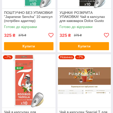
ПОШТУЧНО БЕЗ УПАКОВКИ!
УЦІНКА! РОЗКРИТА
"Japanese Sencha" 10 капсул
УПАКОВКА! Чай в капсулах
(потрібен адаптер)
для кавоварок Dolce Gusto
"Red Fruits Delight" 10 капсул
Готово до відправки
Готово до відправки
(потрібен адаптер)
325
325
₴
₴
375 ₴
375 ₴
Купити
Купити
–7%
Новинка
–7%
Чай в капсулах для
Чай в капсулах Special.T для