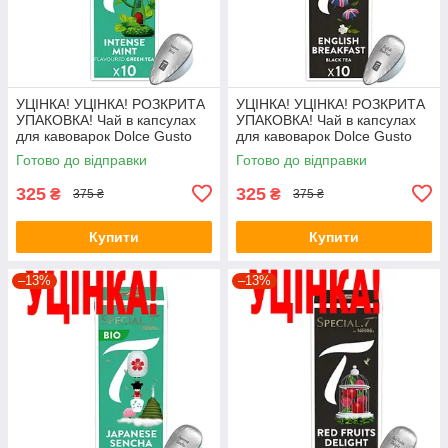
УЦІНКА! УЦІНКА! РОЗКРИТА
УЦІНКА! УЦІНКА! РОЗКРИТА
УПАКОВКА! Чай в капсулах
УПАКОВКА! Чай в капсулах
для кавоварок Dolce Gusto
для кавоварок Dolce Gusto
"Intense Mint" 10 капсул
"English Breakfast" 10 капсул
Готово до відправки
Готово до відправки
(потрібен адаптер)
(потрібен адаптер)
325
325
₴
₴
375 ₴
375 ₴
Купити
Купити
–13%
–13%