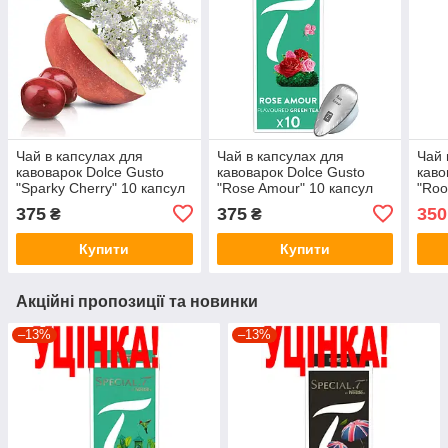
Чай в капсулах для
Чай в капсулах для
Чай 
кавоварок Dolce Gusto
кавоварок Dolce Gusto
каво
"Sparky Cherry" 10 капсул
"Rose Amour" 10 капсул
"Roo
(потрібен адаптер)
(потрібен адаптер)
(пот
375
375
350
₴
₴
Купити
Купити
Акційні пропозиції та новинки
–13%
–13%