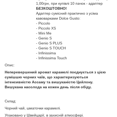
1,00грн, при купівлі 10 пачок - адаптер
БЕЗКОШТОВНО!
Адаптер сумісний практично з усіма
кавоварками Dolce Gusto:
- Piccolo
- Piccolo XS
- Mini Me
- Genio S
- Genio S PLUS
- Genio S TOUCH
- Infinissima
- Infinissima Touch
Опис:
Неперевершений аромат карамелі поєднується з цією
сумішшю чорних чаїв, що характеризуються
інтенсивністю Ассаму та вишуканістю Цейлону.
Вишукана насолода на кожен день після обіду.
Склад:
Чорний чай, шматочки карамелі.
Упаковано у Швейцарії, в захисній атмосфері.