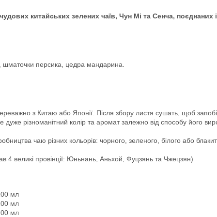
удових китайських зелених чаїв, Чун Мі та Сенча, поєднаних і
, шматочки персика, цедра мандарина.
ереважно з Китаю або Японії. Після збору листя сушать, щоб запобі
е дуже різноманітний колір та аромат залежно від способу його вир
иробництва чаю різних кольорів: чорного, зеленого, білого або блакит
в 4 великі провінції: Юньнань, Аньхой, Фуцзянь та Чжецзян)
100 мл
100 мл
100 мл