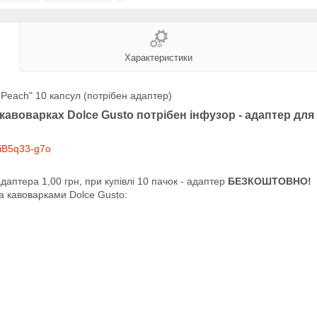
Характеристики
 Peach" 10 капсул (потрібен адаптер)
авоварках Dolce Gusto потрібен інфузор - адаптер для 
niB5q33-g7o
адаптера 1,00 грн, при купівлі 10 пачок - адаптер
БЕЗКОШТОВНО!
а кавоварками Dolce Gusto: