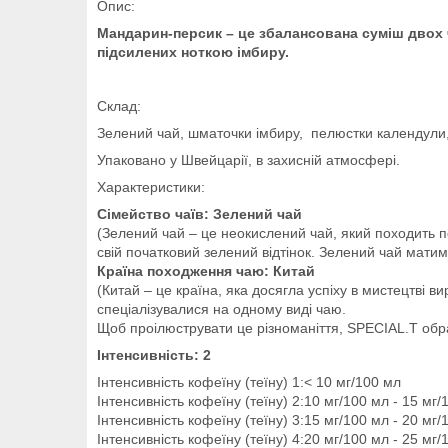
Опис:
Мандарин-персик – це збалансована суміш двох ч
підсилених ноткою імбиру.
Склад:
Зелений чай, шматочки імбиру, пелюстки календули
Упаковано у Швейцарії, в захисній атмосфері.
Характеристики:
Сімейство чаїв:
Зелений чай
(Зелений чай – це неокислений чай, який походить п
свій початковий зелений відтінок. Зелений чай матим
Країна походження чаю: Китай
(Китай – це країна, яка досягла успіху в мистецтві в
спеціалізувалися на одному виді чаю.
Щоб проілюструвати це різноманіття, SPECIAL.T обра
Інтенсивність: 2
Інтенсивність кофеїну (теїну) 1:< 10 мг/100 мл
Інтенсивність кофеїну (теїну) 2:10 мг/100 мл - 15 мг/
Інтенсивність кофеїну (теїну) 3:15 мг/100 мл - 20 мг/
Інтенсивність кофеїну (теїну) 4:20 мг/100 мл - 25 мг/