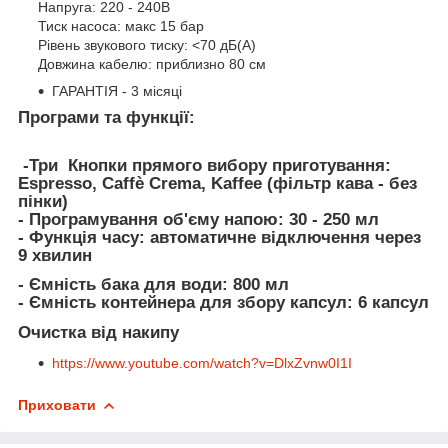
Напруга: 220 - 240В
Тиск насоса: макс 15 бар
Рівень звукового тиску: <70 дБ(A)
Довжина кабелю: приблизно 80 см
ГАРАНТІЯ - 3 місяці
Програми та функції:
-Три Кнопки прямого вибору приготування:
Espresso, Caffè Crema, Kaffee (фільтр кава - без
пінки)
- Програмування об'єму напою: 30 - 250 мл
- Функція часу: автоматичне відключення через
9 хвилин
- Ємність бака для води: 800 мл
- Ємність контейнера для збору капсул: 6 капсул
Очистка від накипу
https://www.youtube.com/watch?v=DlxZvnw0I1I
Приховати