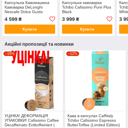
Капсульна Кавомашина
Капсульна кавоварка
Капс
Кавоварка DeLonghi
Tchibo Cafissimo Pure Plus
Tchi
Nescafe Dolce Gusto
Black
Whit
Piccolo XS White — Grey
4 599
3 999
3 9
₴
₴
(колір білий — сірий).
Купити
Купити
Акційні пропозиції та новинки
–19%
–12%
УЦІНКА! ДЕФОРМАЦІЯ
Кава в капсулах Caffitaly
УПАКОВКИ! Cafissimo Caffee
Tchibo Cafissimo Espresso
Decaffeinato Entkoffeiniert (
ButterToffee (Limited Edition)