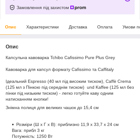
Замовлення під захистом
Опис
Характеристики
Доставка
Оплата
Умови п
Опис
Капсульна кавоварка Tchibo Cafissimo Pure Plus Grey
Кавоварка для капсул формату Cafissimo та Caffitaly
Ідеальний Espresso (40 мл під високим тиском), Caffè Crema
(125 мл з Пінкою під середнім тиском) und Kaffee (125 мл без
пінки під низьким тиском) - легко готуйте каву одним
натисканням кнопки!
Знімна полиця для великих чашок до 15,4 см
Розміри (Ш x Г x В): приблизно 11,9 x 33,7 x 24 см
Вага: прибл 3 кг
Потужність: 1250 Вт