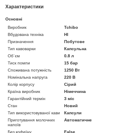
Характеристики
Основні
Виробник
Tchibo
Вбудована техніка
НІ
Призначення
Побутове
Тип кавоварки
Капсульна
Об`єм
0.8 л
Тиск помпи
15 бар
Споживана потужність
1250 Вт
Номінальна напруга
220 В
Колір корпусу
Сірий
Країна виробник
Німеччина
Гарантійний термін
3 міс
Стан
Новий
Тип використовуваної кави
Капсули
Приготування молочних
Автоматичне
напоїв
Без кофеїну
False