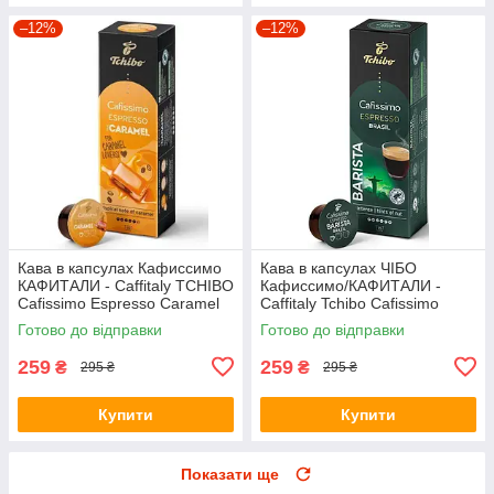
–12%
–12%
Кава в капсулах Кафиссимо
Кава в капсулах ЧІБО
КАФИТАЛИ - Caffitaly TCHIBO
Кафиссимо/КАФИТАЛИ -
Cafissimo Espresso Caramel
Caffitaly Tchibo Cafissimo
Espresso Brasil (коробочка 10
Готово до відправки
Готово до відправки
капсул)
259
259
₴
₴
295 ₴
295 ₴
Купити
Купити
Показати ще