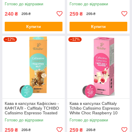
упаковка 10 капсул)
Готово до відправки
Готово до відправки
240
259
₴
₴
295 ₴
295 ₴
Купити
Купити
–12%
–12%
Кава в капсулах Кафіссімо -
Кава в капсулах Caffitaly
КАФІТАЛІ - Caffitaly TCHIBO
Tchibo Cafissimo Espresso
Cafissimo Espresso Toasted
White Choc Raspberry 10
Nut (короб 10 капсул)
капсул
Готово до відправки
Готово до відправки
259
259
₴
₴
295 ₴
295 ₴