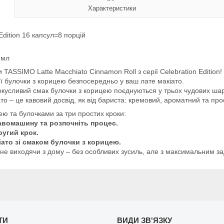
Характеристики
Edition 16 капсул=8 порцій
 мл
TASSIMO Latte Macchiato Cinnamon Roll з серії Celebration Edition!
ої булочки з корицею безпосередньо у ваш лате макіато.
окусливий смак булочки з корицею поєднуються у трьох чудових шар
ато – це кавовий досвід, як від бариста: кремовий, ароматний та п
ю та булочками за три простих кроки:
кавомашину та розпочніть процес.
ругий крок.
ато зі смаком булочки з корицею.
 не виходячи з дому – без особливих зусиль, але з максимальним з