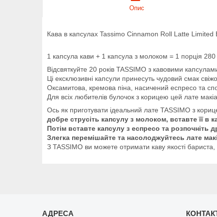
Опис
Кава в капсулах Tassimo Cinnamon Roll Latte Limited 
1 капсула кави + 1 капсула з молоком = 1 порція 280
Відсвяткуйте 20 років TASSIMO з кавовими капсулами 
Ці ексклюзивні капсули принесуть чудовий смак свіж
Оксамитова, кремова піна, насичений еспресо та сп
Для всіх любителів булочок з корицею цей лате макі
Ось як приготувати ідеальний лате TASSIMO з корице
добре струсіть капсулу з молоком, вставте її в 
Потім вставте капсулу з еспресо та розпочніть д
Злегка перемішайте та насолоджуйтесь лате макі
З TASSIMO ви можете отримати каву якості бариста,