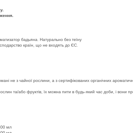
у.
ження.
оматизатор бадьяна. Натурально без теїну
осподарство країн, що не входять до ЄС.
имані не з чайної рослини, а з сертифікованих органічних ароматичн
з рослин та/або фруктів, їх можна пити в будь-який час доби, і вони 
100 мл
100 мл