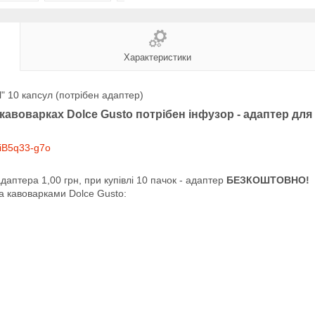
Характеристики
l" 10 капсул (потрібен адаптер)
авоварках Dolce Gusto потрібен інфузор - адаптер для 
niB5q33-g7o
адаптера 1,00 грн, при купівлі 10 пачок - адаптер
БЕЗКОШТОВНО!
а кавоварками Dolce Gusto: