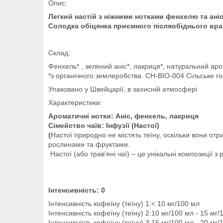
Опис:
Легкий настій з ніжними нотками фенхелю та аніс
Солодка обіцянка приємного післяобіднього вра
Склад:
Фенхель* , зелений аніс*, лакриця*, натуральний ар
*з органічного землеробства. CH-BIO-004 Сільське г
Упаковано у Швейцарії, в захисній атмосфері
Характеристики:
Ароматичні нотки: Аніс, фенхель, лакриця
Сімейство чаїв:
Інфузії (Настої)
(
Настої природно не містять теїну, оскільки вони отр
рослинами та фруктами.
Настої (або трав'яні чаї) – це унікальні композиції 
Інтенсивність: 0
Інтенсивність кофеїну (теїну) 1:< 10 мг/100 мл
Інтенсивність кофеїну (теїну) 2:10 мг/100 мл - 15 мг/
Інтенсивність кофеїну (теїну) 3:15 мг/100 мл - 20 мг/