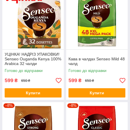
УЦІНКА! НАДРІЗ УПАКОВКИ!
Senseo Ouganda Kenya 100%
Кава в чалдах Senseo Mild 48
Arabica 32 чалди
чалд
Готово до відправки
Готово до відправки
599
599
₴
₴
650 ₴
650 ₴
Купити
Купити
–8%
–8%