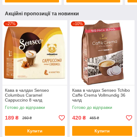
Акційні пропозиції та новинки
–27%
–10%
Кава в чалдах Senseo
Кава в чалдах Senseo Tchibo
Columbus Caramel
Caffe Crema Vollmundig 36
Cappuccino 8 чалд
чалд
Готово до відправки
Готово до відправки
189
420
₴
₴
260 ₴
465 ₴
Купити
Купити