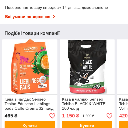
Повернення товару впродовж 14 днів за домовленістю
Всі умови повернення
Подібні товари компанії
Кава в чалдах Senseo
Кава в чалдах Senseo
Кава
Tchibo Eduscho Lieblings
Tchibo BLACK & WHITE
Tchi
pads Caffe Crema 32 чалд
100 чалд
Voll
465
1 150
420
₴
₴
1 200 ₴
Купити
Купити