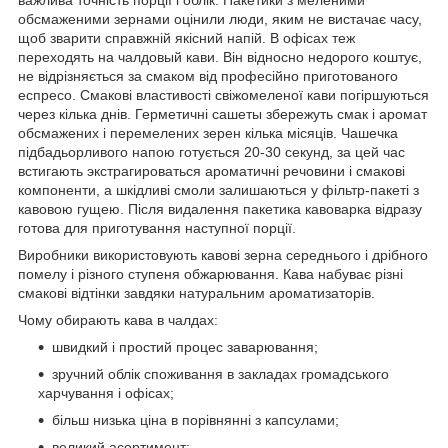
важлива точність порції і облік. Пакетики з меленими
обсмаженими зернами оцінили люди, яким не вистачає часу,
щоб зварити справжній якісний напій. В офісах теж
переходять на чалдовый кави. Він відносно недорого коштує,
не відрізняється за смаком від професійно приготованого
еспресо. Смакові властивості свіжомеленої кави погіршуються
через кілька днів. Герметичні сашеты збережуть смак і аромат
обсмажених і перемелених зерен кілька місяців. Чашечка
підбадьорливого напою готується 20-30 секунд, за цей час
встигають экстрагироваться ароматичні речовини і смакові
компоненти, а шкідливі смоли залишаються у фільтр-пакеті з
кавовою гущею. Після видалення пакетика кавоварка відразу
готова для приготування наступної порції.
Виробники використовують кавові зерна середнього і дрібного
помелу і різного ступеня обжарювання. Кава набуває різні
смакові відтінки завдяки натуральним ароматизаторів.
Чому обирають кава в чалдах:
швидкий і простий процес заварювання;
зручний облік споживання в закладах громадського
харчування і офісах;
більш низька ціна в порівнянні з капсулами;
великий асортимент;