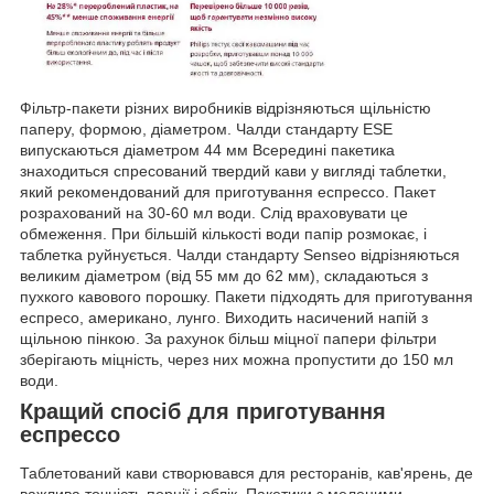
Фільтр-пакети різних виробників відрізняються щільністю
паперу, формою, діаметром. Чалди стандарту ESE
випускаються діаметром 44 мм Всередині пакетика
знаходиться спресований твердий кави у вигляді таблетки,
який рекомендований для приготування еспрессо. Пакет
розрахований на 30-60 мл води. Слід враховувати це
обмеження. При більшій кількості води папір розмокає, і
таблетка руйнується. Чалди стандарту Senseo відрізняються
великим діаметром (від 55 мм до 62 мм), складаються з
пухкого кавового порошку. Пакети підходять для приготування
еспресо, американо, лунго. Виходить насичений напій з
щільною пінкою. За рахунок більш міцної папери фільтри
зберігають міцність, через них можна пропустити до 150 мл
води.
Кращий спосіб для приготування
еспрессо
Таблетований кави створювався для ресторанів, кав'ярень, де