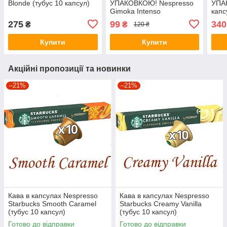
Blonde (тубус 10 капсул)
УПАКОВКОЮ! Nespresso
УПА
Gimoka Intenso
капс
Ista
275
99
340
₴
₴
120 ₴
Купити
Купити
Акційні пропозиції та новинки
–21%
–21%
Кава в капсулах Nespresso
Кава в капсулах Nespresso
Starbucks Smooth Caramel
Starbucks Creamy Vanilla
(тубус 10 капсул)
(тубус 10 капсул)
Готово до відправки
Готово до відправки