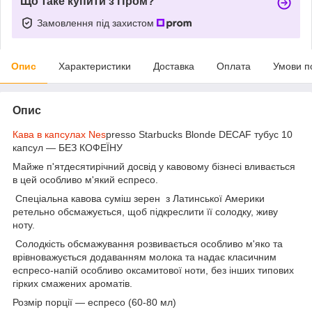
Що таке купити з Пром?
Замовлення під захистом
Опис
Характеристики
Доставка
Оплата
Умови п
Опис
Кава в капсулах Nes
presso Starbucks Blonde DECAF тубус 10
капсул — БЕЗ КОФЕЇНУ
Майже п'ятдесятирічний досвід у кавовому бізнесі вливається
в цей особливо м'який еспресо.
Спеціальна кавова суміш зерен з Латинської Америки
ретельно обсмажується, щоб підкреслити її солодку, живу
ноту.
Солодкість обсмажування розвивається особливо м'яко та
врівноважується додаванням молока та надає класичним
еспресо-напій особливо оксамитової ноти, без інших типових
гірких смажених ароматів.
Розмір порції — еспресо (60-80 мл)