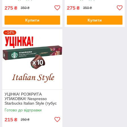
275
275
₴
₴
350 ₴
350 ₴
Купити
Купити
–14%
УЦІНКА! РОЗКРИТА
УПАКОВКА! Nespresso
Starbucks Italian Style (тубус
10 капсул)
Готово до відправки
215
₴
250 ₴