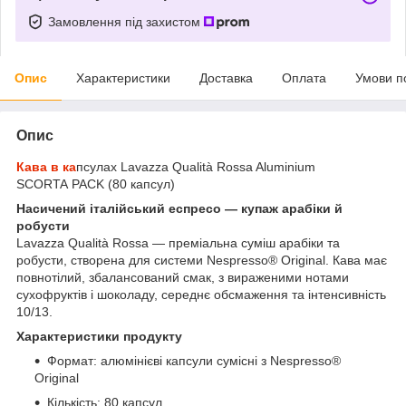
Замовлення під захистом
Опис
Характеристики
Доставка
Оплата
Умови п
Опис
Кава в ка
псулах Lavazza Qualità Rossa Aluminium
SCORTA PACK (80 капсул)
Насичений італійський еспресо — купаж арабіки й
робусти
Lavazza Qualità Rossa — преміальна суміш арабіки та
робусти, створена для системи Nespresso® Original. Кава має
повнотілий, збалансований смак, з вираженими нотами
сухофруктів і шоколаду, середнє обсмаження та інтенсивність
10/13.
Характеристики продукту
Формат: алюмінієві капсули сумісні з Nespresso®
Original
Кількість: 80 капсул