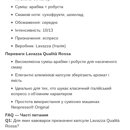
Суміш: арабіка + робуста
Смакові ноти: сухофрукти, шоколад
Обсмаження: середнє
Інтенсивність: 10/13
Призначення: еспресо
Виробник: Lavazza (Італія)
Переваги Lavazza Qualità Rossa
Високоякісна суміш арабіки і робусти для насиченого
смаку
Елегантні алюмінієві капсули зберігають аромат і
якість
Ідеально для тих, хто шукає класичний італійський
еспресо з об’ємним характером
Простота використання у сумісних машинах
Nespresso® Original
FAQ — Часті питання
Q1:
Для яких кавоварок призначені капсули Lavazza Qualità
Rossa?