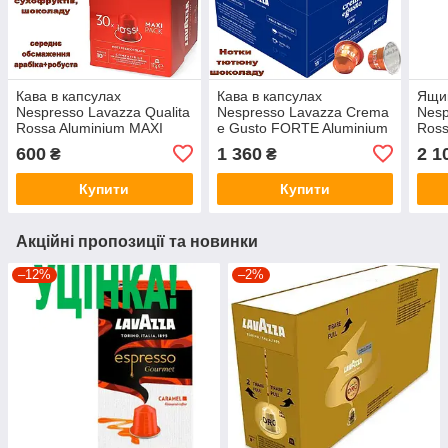
Кава в капсулах
Кава в капсулах
Ящик
Nespresso Lavazza Qualita
Nespresso Lavazza Crema
Nesp
Rossa Aluminium MAXI
e Gusto FORTE Aluminium
Ross
PACK (30 капсул)
SCORTA PACK (80 капсул)
упак
600
1 360
2 1
₴
₴
Купити
Купити
Акційні пропозиції та новинки
–12%
–2%