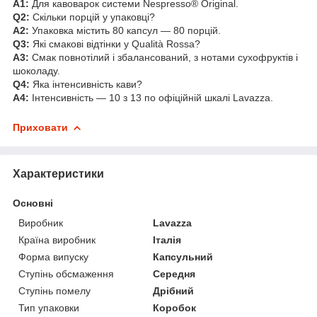
A1:
Для кавоварок системи Nespresso® Original.
Q2:
Скільки порцій у упаковці?
A2:
Упаковка містить 80 капсул — 80 порцій.
Q3:
Які смакові відтінки у Qualità Rossa?
A3:
Смак повнотiлий і збалансований, з нотами сухофруктів і
шоколаду.
Q4:
Яка інтенсивність кави?
A4:
Інтенсивність — 10 з 13 по офіційній шкалі Lavazza.
Приховати
Характеристики
Основні
Виробник
Lavazza
Країна виробник
Італія
Форма випуску
Капсульний
Ступінь обсмаження
Середня
Ступінь помелу
Дрібний
Тип упаковки
Коробок