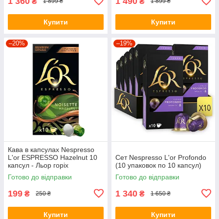
1 360
1 490
₴
₴
1 899 ₴
1 899 ₴
Купити
Купити
–20%
–19%
Кава в капсулах Nespresso
L'or ESPRESSO Hazelnut 10
Сет Nespresso L'or Profondo
капсул - Льор горіх
(10 упаковок по 10 капсул)
Готово до відправки
Готово до відправки
199
1 340
₴
₴
250 ₴
1 650 ₴
Купити
Купити