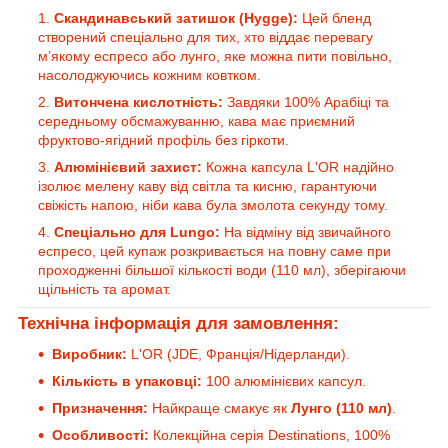
Скандинавський затишок (Hygge):
Цей бленд
створений спеціально для тих, хто віддає перевагу
м’якому еспресо або лунго, яке можна пити повільно,
насолоджуючись кожним ковтком.
Витончена кислотність:
Завдяки 100% Арабіці та
середньому обсмажуванню, кава має приємний
фруктово-ягідний профіль без гіркоти.
Алюмінієвий захист:
Кожна капсула L'OR надійно
ізолює мелену каву від світла та кисню, гарантуючи
свіжість напою, ніби кава була змолота секунду тому.
Спеціально для Lungo:
На відміну від звичайного
еспресо, цей купаж розкривається на повну саме при
проходженні більшої кількості води (110 мл), зберігаючи
щільність та аромат.
Технічна інформація для замовлення:
Виробник:
L'OR (JDE, Франція/Нідерланди).
Кількість в упаковці:
100 алюмінієвих капсул.
Призначення:
Найкраще смакує як
Лунго (110 мл)
.
Особливості:
Колекційна серія Destinations, 100%