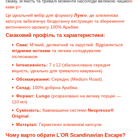
смаку, м'якість та тривалі моменти насолоди великою чашко
ю
кави.p>
Це ідеальний вибір для формату
Лунго
, де алюмінієва
капсула забезпечує бездоганну екстракцію та збереження
витонченого аромату 100% Арабіки.
Смаковий профіль та характеристики:
Смак:
М'який, делікатний та округлий. Відрізняється
ягідними нотками
та легким солодкуватим
післясмаком.
Інтенсивність:
7 з 12 (збалансована середня
міцність, ідеально для тривалого кавування).
Обсмажування:
Середнє (Medium Roast).
Склад:
100% добірна Арабіка.
Формат:
Lungo
(розраховано на велику порцію —
110 мл).
Сумісність:
Кавомашини системи
Nespresso®
Original
.
Матеріал:
Герметичні алюмінієві капсули.
Чому варто обрати L'OR Scandinavian Escape?