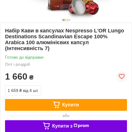
Набір Кави в капсулах Nespresso L'OR Lungo
Destinations Scandinavian Escape 100%
Arabica 100 алюмінієвих капсул
(Інтенсивність 7)
Готово до відправки
Опт і роздріб
1 660
₴
1 659 ₴
від 4 шт.
Купити
або
Купити з