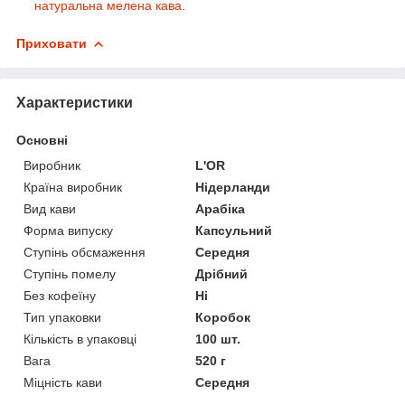
натуральна мелена кава.
Приховати
Характеристики
Основні
Виробник
L'OR
Країна виробник
Нідерланди
Вид кави
Арабіка
Форма випуску
Капсульний
Ступінь обсмаження
Середня
Ступінь помелу
Дрібний
Без кофеїну
Ні
Тип упаковки
Коробок
Кількість в упаковці
100 шт.
Вага
520 г
Міцність кави
Середня