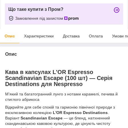
Що таке купити з Пром?
Замовлення під захистом
Опис
Характеристики
Доставка
Оплата
Умови п
Опис
Кава в капсулах L'OR Espresso
Scandinavian Escape (100 шт) — Серія
Destinations для Nespresso
М’який та багатогранний лунго з нотами карамелі, печива й
стиглого абрикоса
Відкрийте для себе спокій та гармонію північної природи з
ексклюзивною колекцією
L'OR Espresso Destinations
.
Варіант
Scandinavian Escape
— це бленд, натхненний
скандинавською кавовою культурою, де цінують чистоту