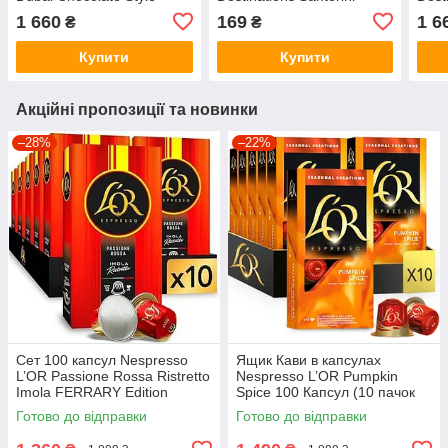
100% arabica 100
Sunset 100% arabica 100
Vita
1 660
169
1 6
₴
₴
алюмінієвих капсул
алюмінієвих капсул
алюм
(Інтенсивність 8)
(Інтенсивність 7)
(Інт
Купити
Купити
Акційні пропозиції та новинки
–28%
–22%
Сет 100 капсул Nespresso
Ящик Кави в капсулах
L’OR Passione Rossa Ristretto
Nespresso L’OR Pumpkin
Imola FERRARY Edition
Spice 100 Капсул (10 пачок
по 10 капсул)
Готово до відправки
Готово до відправки