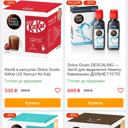
–34%
АКЦІЯ!
–30%
Dolce Gusto DESCALING —
Напій в капсулах Dolce Gusto
Засіб для видалення Накипу
KitKat (16 Капсул Kit Kat)
Кавомашин ДОЛЬЧЕ ГУСТО
(1 пачка = 2 флакони = 2
Готово до відправки
Готово до відправки
очищення)
330
699
₴
₴
499 ₴
999 ₴
Купити
Купити
–30%
–30%