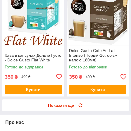
Dolce Gusto Cafe Au Lait
Кава в капсулах Дольче Густо
Intenso (Порцій-16, об'єм
- Dolce Gusto Flat White
напою 180мл)
Готово до відправки
Готово до відправки
350
350
₴
₴
499 ₴
499 ₴
Купити
Купити
Показати ще
Про нас