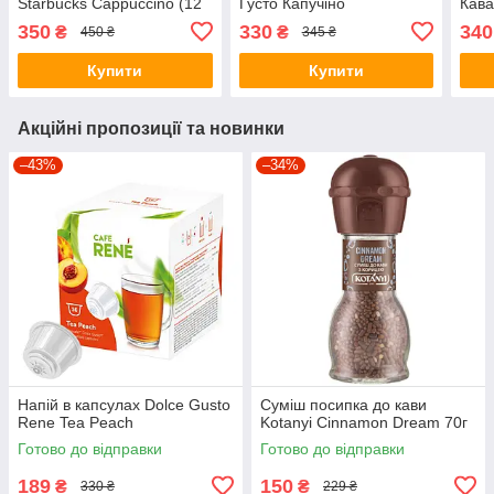
Starbucks Cappuccino (12
Густо Капучіно
Кава
капсул = 6 порцій)
Густ
350
330
340
₴
₴
450 ₴
345 ₴
Star
(12 
Купити
Купити
Акційні пропозиції та новинки
–43%
–34%
Напій в капсулах Dolce Gusto
Суміш посипка до кави
Rene Tea Peach
Kotanyi Cinnamon Dream 70г
Готово до відправки
Готово до відправки
189
150
₴
₴
330 ₴
229 ₴