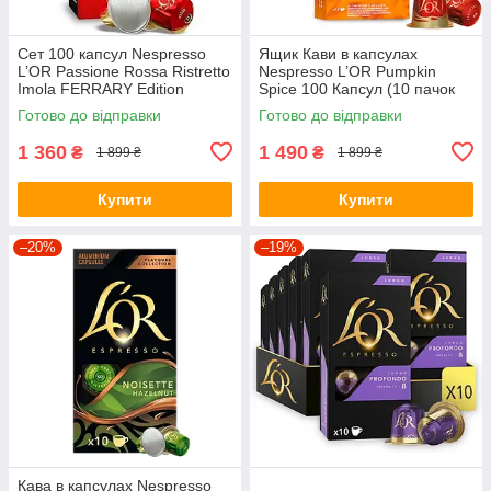
Сет 100 капсул Nespresso
Ящик Кави в капсулах
L’OR Passione Rossa Ristretto
Nespresso L’OR Pumpkin
Imola FERRARY Edition
Spice 100 Капсул (10 пачок
по 10 капсул)
Готово до відправки
Готово до відправки
1 360
1 490
₴
₴
1 899 ₴
1 899 ₴
Купити
Купити
–20%
–19%
Кава в капсулах Nespresso