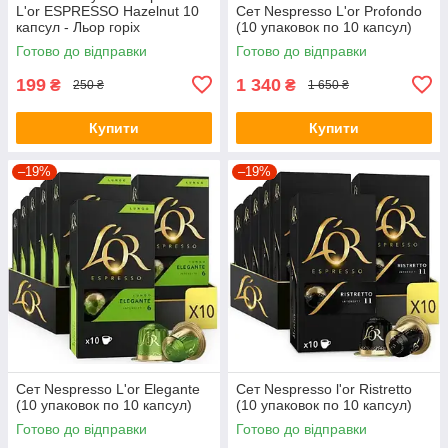
L'or ESPRESSO Hazelnut 10
Сет Nespresso L'or Profondo
капсул - Льор горіх
(10 упаковок по 10 капсул)
Готово до відправки
Готово до відправки
199
1 340
₴
₴
250 ₴
1 650 ₴
Купити
Купити
–19%
–19%
Сет Nespresso L'or Elegante
Сет Nespresso l'or Ristretto
(10 упаковок по 10 капсул)
(10 упаковок по 10 капсул)
Готово до відправки
Готово до відправки