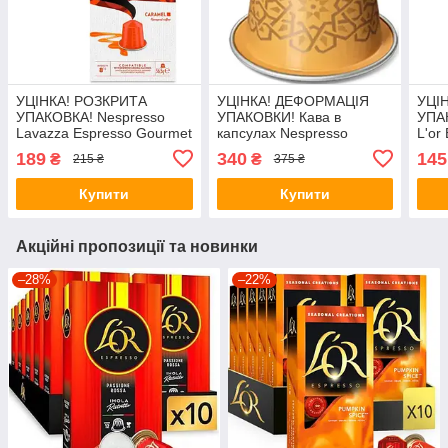
УЦІНКА! РОЗКРИТА
УЦІНКА! ДЕФОРМАЦІЯ
УЦІ
УПАКОВКА! Nespresso
УПАКОВКИ! Кава в
УПА
Lavazza Espresso Gourmet
капсулах Nespresso
L'or
Caramel Aluminium
Istanbul
189
340
145
₴
₴
215 ₴
375 ₴
Купити
Купити
Акційні пропозиції та новинки
–28%
–22%