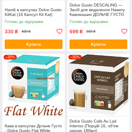
Dolce Gusto DESCALING —
Напій в капсулах Dolce Gusto
Засіб для видалення Накипу
KitKat (16 Капсул Kit Kat)
Кавомашин ДОЛЬЧЕ ГУСТО
(1 пачка = 2 флакони = 2
Готово до відправки
Готово до відправки
очищення)
330
699
₴
₴
499 ₴
999 ₴
Купити
Купити
–30%
–30%
Dolce Gusto Cafe Au Lait
Кава в капсулах Дольче Густо
Intenso (Порцій-16, об'єм
- Dolce Gusto Flat White
напою 180мл)