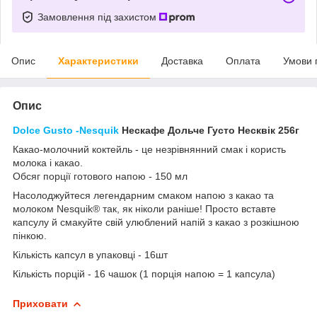
Замовлення під захистом
Опис
Характеристики
Доставка
Оплата
Умови 
Опис
Dolce
Gusto
-
Nesquik
Нескафе Дольче Густо Несквік 256г
Какао-молочний коктейль - це незрівнянний смак і користь
молока і какао
.
Обсяг порції готового напою - 150 мл
Насолоджуйтеся легендарним смаком напою з какао та
молоком Nesquik® так, як ніколи раніше! Просто вставте
капсулу й смакуйте свій улюблений напій з какао з розкішною
пінкою.​
Кількість капсул в упаковці - 16шт
Кількість порцій - 16 чашок (1 порція напою = 1 капсула)
Приховати