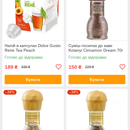
Напій в капсулах Dolce Gusto
Суміш посипка до кави
Rene Tea Peach
Kotanyi Cinnamon Dream 70г
Готово до відправки
Готово до відправки
189
150
₴
₴
330 ₴
229 ₴
Купити
Купити
–34%
–34%