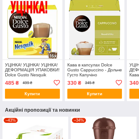
УЦІНКА! УЦІНКА! УЦІНКА!
Кава в капсулах Dolce
УЦІН
ДЕФОРМАЦІЯ УПАКОВКИ!
Gusto Cappuccino - Дольче
ДЕФ
Dolce Gusto Nesquik
Густо Капучіно
Кава
Густ
485
330
340
₴
₴
499 ₴
345 ₴
Star
(12 
Купити
Купити
Акційні пропозиції та новинки
–43%
–34%