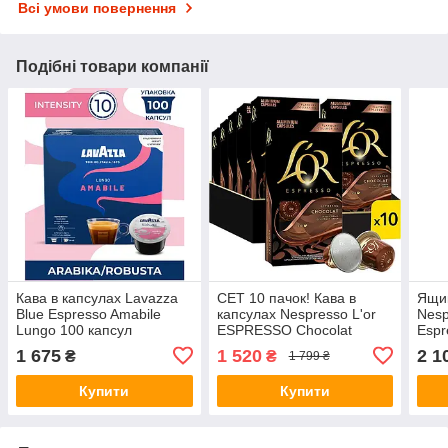
Всі умови повернення
Подібні товари компанії
Кава в капсулах Lavazza
СЕТ 10 пачок! Кава в
Ящик
Blue Espresso Amabile
капсулах Nespresso L'or
Nesp
Lungo 100 капсул
ESPRESSO Chocolat
Espr
Cara
1 675
1 520
2 1
₴
₴
1 799 ₴
упак
Купити
Купити