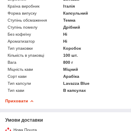
Країна виробник
Італія
Форма випуску
Капсульний
Ступінь обсмаження
Темна
Ступінь помелу
Дрібний
Без кофеїну
Ні
Ароматизатор
Ні
Тип упаковки
Коробок
Кількість в упаковці
100 шт.
Вага
800 г
Міцність кави
Міцний
Сорт кави
Арабіка
Тип капсули
Lavazza Blue
Тип кави
В капсулах
Приховати
Умови доставки
Нова Пошта