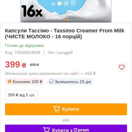
Капсули Тассімо - Tassimo Creamer From Milk
(ЧИСТЕ МОЛОКО - 16 порцій)
Готово до відправки
Код: 74560654809
Опт і роздріб
399
₴
499 ₴
Мінімальна сума замовлення на сайті — 450 ₴
Економія
100 ₴
Залишилось
23 дні
399 ₴
від 5 шт.
Купити
або
Купити з