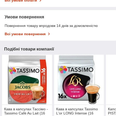
Всі умови оплати
Умови повернення
Повернення товару впродовж 14 днів за домовленістю
Всі умови повернення
Подібні товари компанії
Кава в капсулах Тассімо -
Кава в капсулах Tassimo
Капс
Tassimo Café Au Lait (16
L'or LONG Intense (16
PIST