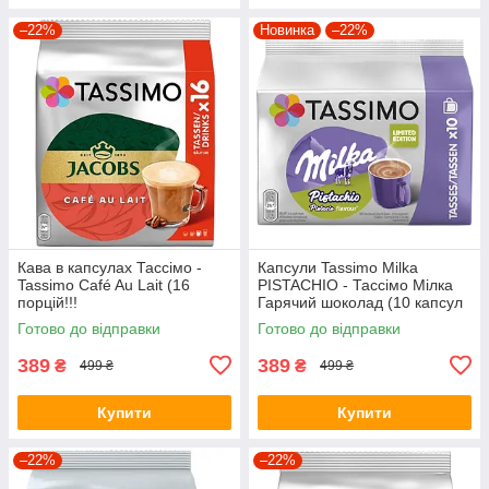
–22%
Новинка
–22%
Кава в капсулах Тассімо -
Капсули Tassimo Milka
Tassimo Café Au Lait (16
PISTACHIO - Тассімо Мілка
порцій!!!
Гарячий шоколад (10 капсул
= 10 порцій = 160 грамів)
Готово до відправки
Готово до відправки
389
389
₴
₴
499 ₴
499 ₴
Купити
Купити
–22%
–22%