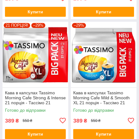
Купити
Купити
21 ПОРЦІЯ!
–29%
–29%
Кава в капсулах Tassimo
Кава в капсулах Tassimo
Morning Cafe Strong & Intense
Morning Cafe Mild & Smooth
21 порція - Тассімо 21
XL 21 порція - Тассімо 21
капсула BIG PACK
капсула BIG PACK
Готово до відправки
Готово до відправки
389
389
₴
₴
550 ₴
550 ₴
Купити
Купити