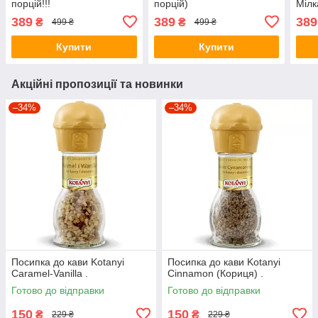
порцій!!!
порцій)
Мілк
(10 
389
389
389
₴
₴
499 ₴
499 ₴
160 
Купити
Купити
Акційні пропозиції та новинки
–34%
–34%
Посипка до кави Kotanyi
Посипка до кави Kotanyi
Caramel-Vanilla .
Cinnamon (Кориця) .
Готово до відправки
Готово до відправки
150
150
₴
₴
229 ₴
229 ₴