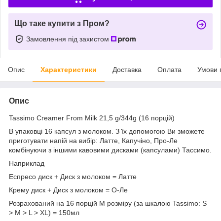
Що таке купити з Пром?
Замовлення під захистом
Опис
Характеристики
Доставка
Оплата
Умови 
Опис
Tassimo Creamer From Milk 21,5 g/344g (16 порцій)
В упаковці 16 капсул з молоком. З їх допомогою Ви зможете
приготувати напій на вибір: Латте, Капучіно, Про-Ле
комбінуючи з іншими кавовими дисками (капсулами) Тассимо.
Наприклад
Еспресо диск + Диск з молоком = Латте
Крему диск + Диск з молоком = О-Ле
Розрахований на 16 порцій M розміру (за шкалою Tassimo: S
> M > L > XL) = 150мл