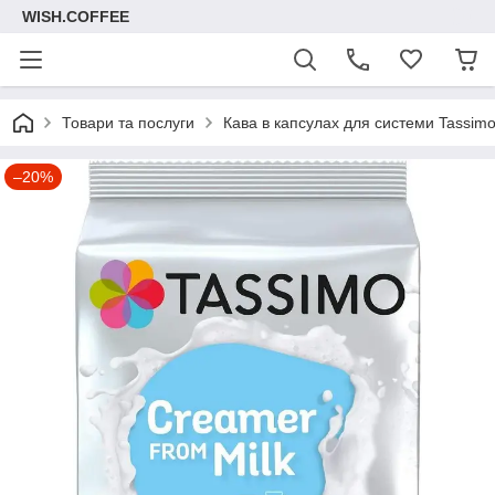
WISH.COFFEE
Товари та послуги
Кава в капсулах для системи Tassim
–20%