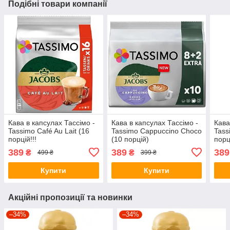
Подібні товари компанії
Кава в капсулах Тассімо -
Кава в капсулах Тассімо -
Кава
Tassimo Café Au Lait (16
Tassimo Cappuccino Choco
Tass
порцій!!!
(10 порцій)
порц
389
389
389
₴
₴
499 ₴
399 ₴
Купити
Купити
Акційні пропозиції та новинки
–34%
–34%