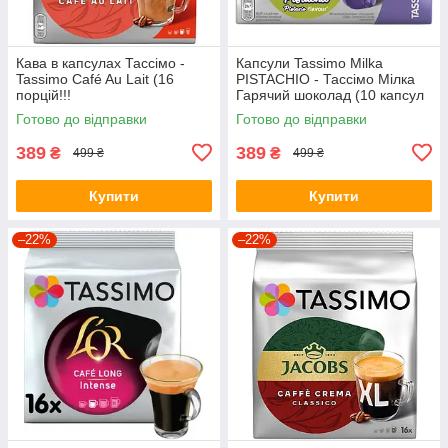
Кава в капсулах Тассімо -
Капсули Tassimo Milka
Tassimo Café Au Lait (16
PISTACHIO - Тассімо Мілка
порцій!!!
Гарячий шоколад (10 капсул
= 10 порцій = 160 грамів)
Готово до відправки
Готово до відправки
389
389
₴
₴
499 ₴
499 ₴
Купити
Купити
–22%
–22%