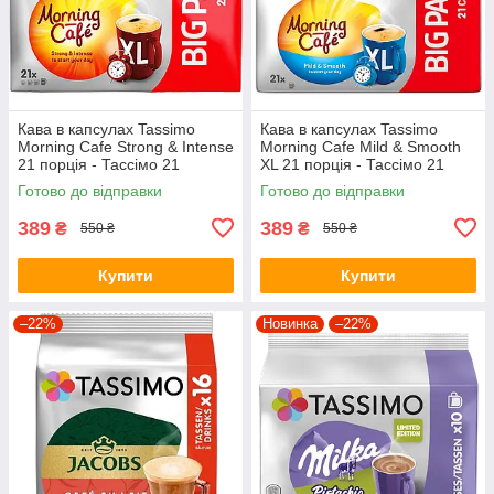
Кава в капсулах Tassimo
Кава в капсулах Tassimo
Morning Cafe Strong & Intense
Morning Cafe Mild & Smooth
21 порція - Тассімо 21
XL 21 порція - Тассімо 21
капсула BIG PACK
капсула BIG PACK
Готово до відправки
Готово до відправки
389
389
₴
₴
550 ₴
550 ₴
Купити
Купити
–22%
Новинка
–22%