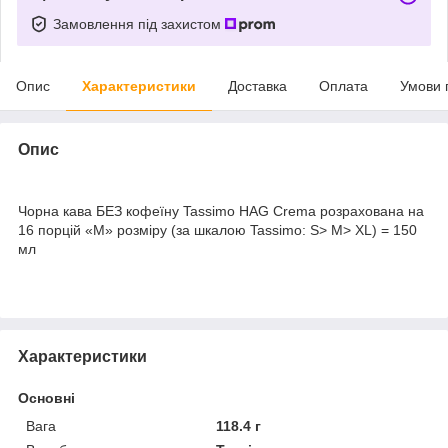
Замовлення під захистом
Опис
Характеристики
Доставка
Оплата
Умови 
Опис
Чорна кава БЕЗ кофеїну Tassimo HAG Crema розрахована на
16 порцій «M» розміру (за шкалою Tassimo: S> M> XL) = 150
мл
Характеристики
Основні
Вага
118.4 г