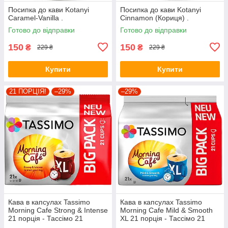
Посипка до кави Kotanyi
Посипка до кави Kotanyi
Caramel-Vanilla .
Cinnamon (Кориця) .
Готово до відправки
Готово до відправки
150
150
₴
₴
229 ₴
229 ₴
Купити
Купити
21 ПОРЦІЯ!
–29%
–29%
Кава в капсулах Tassimo
Кава в капсулах Tassimo
Morning Cafe Strong & Intense
Morning Cafe Mild & Smooth
21 порція - Тассімо 21
XL 21 порція - Тассімо 21
капсула BIG PACK
капсула BIG PACK