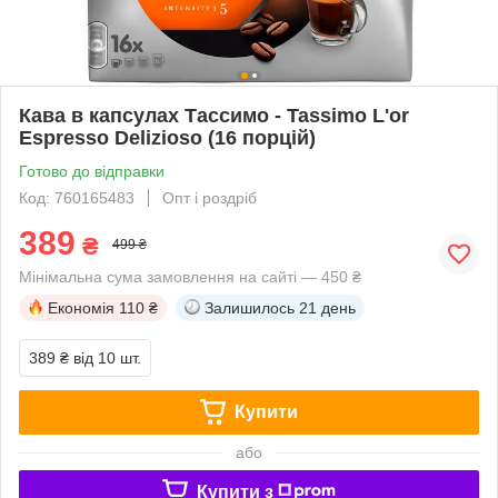
Кава в капсулах Тассимо - Tassimo L'or
Espresso Delizioso (16 порцій)
Готово до відправки
Код: 760165483
Опт і роздріб
389
₴
499 ₴
Мінімальна сума замовлення на сайті — 450 ₴
Економія
110 ₴
Залишилось
21 день
389 ₴
від 10 шт.
Купити
або
Купити з