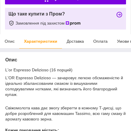
Що таке купити з Пром?
Замовлення під захистом
Опис
Характеристики
Доставка
Оплата
Умови 
Опис
L'or Espresso Delizioso (16 порций)
L'OR Espresso Delizioso — зачаровує легкою обсмаженістю й
ідеально збалансованим смаком із вишуканими
солодкуватими нотками, які визначають його благородний
купаж.
Свіжомолота кава дає змогу зберегти в кожному Т-дисці, що
добре розроблений для кавомашин Tassimo, всю гаму смаку й
аромату кавового зерна.
Кожне паковання містить: