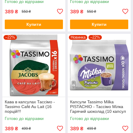
Готово до відправки
Готово до відправки
389
389
₴
₴
550 ₴
550 ₴
Купити
Купити
–22%
Новинка
–22%
Кава в капсулах Тассімо -
Капсули Tassimo Milka
Tassimo Café Au Lait (16
PISTACHIO - Тассімо Мілка
порцій!!!
Гарячий шоколад (10 капсул
= 10 порцій = 160 грамів)
Готово до відправки
Готово до відправки
389
389
₴
₴
499 ₴
499 ₴