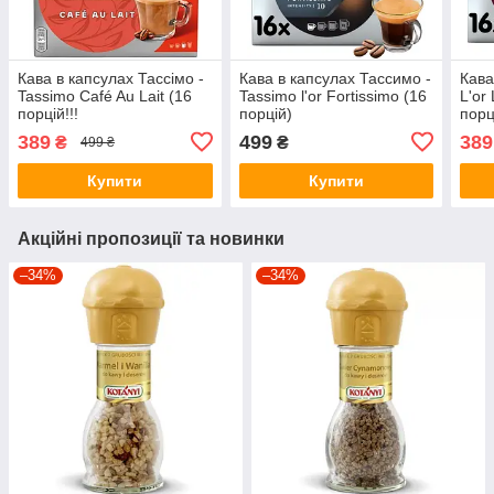
Кава в капсулах Тассімо -
Кава в капсулах Тассимо -
Кава
Tassimo Café Au Lait (16
Tassimo l'or Fortissimo (16
L'or
порцій!!!
порцій)
порц
389
499
389
₴
₴
499 ₴
Купити
Купити
Акційні пропозиції та новинки
–34%
–34%