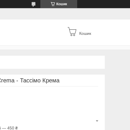
Кошик
Кошик
Crema - Тассімо Крема
і — 450 ₴