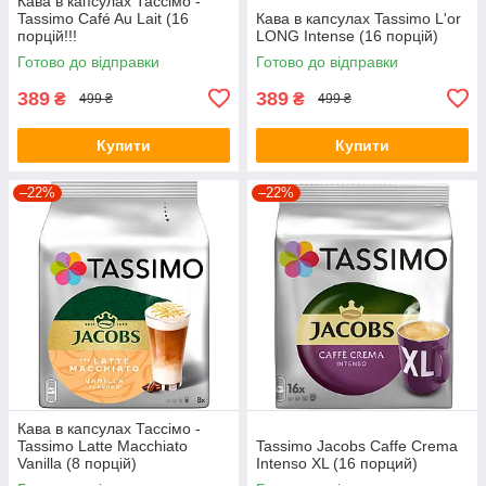
Кава в капсулах Тассімо -
Tassimo Café Au Lait (16
Кава в капсулах Tassimo L'or
порцій!!!
LONG Intense (16 порцій)
Готово до відправки
Готово до відправки
389
389
₴
₴
499 ₴
499 ₴
Купити
Купити
–22%
–22%
Кава в капсулах Тассімо -
Tassimo Latte Macchiato
Tassimo Jacobs Caffe Crema
Vanilla (8 порцій)
Intenso XL (16 порций)