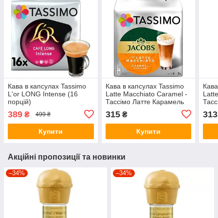
Кава в капсулах Tassimo
Кава в капсулах Tassimo
Кава
L'or LONG Intense (16
Latte Macchiato Caramel -
Latt
порцій)
Тассімо Латте Карамель
Тасс
389
315
313
₴
₴
499 ₴
Купити
Купити
Акційні пропозиції та новинки
–34%
–34%