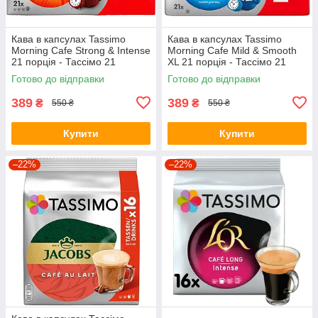
Кава в капсулах Tassimo
Кава в капсулах Tassimo
Morning Cafe Strong & Intense
Morning Cafe Mild & Smooth
21 порція - Тассімо 21
XL 21 порція - Тассімо 21
капсула BIG PACK
капсула BIG PACK
Готово до відправки
Готово до відправки
389
389
₴
₴
550 ₴
550 ₴
Купити
Купити
–22%
–22%