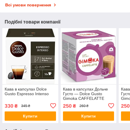
Всі умови повернення
Подібні товари компанії
Кава в капсулах Dolce
Кава в капсулах Дольче
Кава
Gusto Espresso Intenso
Густо — Dolce Gusto
Густ
Gimoka CAFFELATTE
Gimo
16 к
330
250
250
₴
₴
345 ₴
260 ₴
Купити
Купити