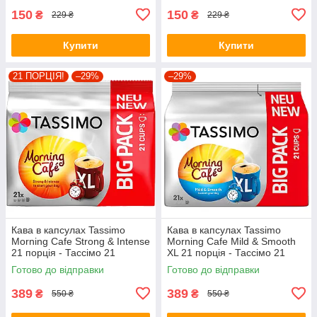
150
150
₴
₴
229 ₴
229 ₴
Купити
Купити
21 ПОРЦІЯ!
–29%
–29%
Кава в капсулах Tassimo
Кава в капсулах Tassimo
Morning Cafe Strong & Intense
Morning Cafe Mild & Smooth
21 порція - Тассімо 21
XL 21 порція - Тассімо 21
капсула BIG PACK
капсула BIG PACK
Готово до відправки
Готово до відправки
389
389
₴
₴
550 ₴
550 ₴