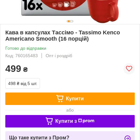
Кава в капсулах Тассімо - Tassimo Kenco
Americano Smooth (16 порцій)
Готово до відправки
Код: 760165483
Опт і роздріб
499
₴
498 ₴
від 5 шт.
Купити
або
Купити з
Що таке купити з Пром?