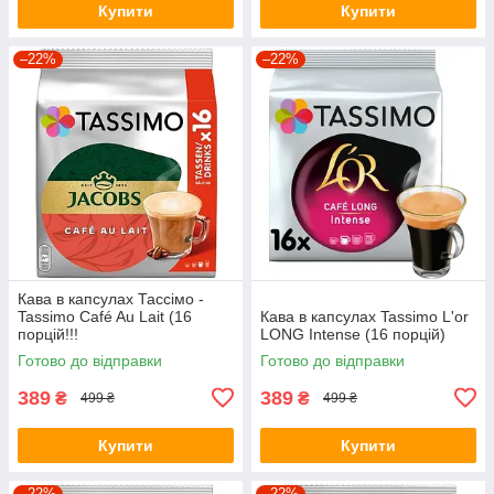
Купити
Купити
–22%
–22%
Кава в капсулах Тассімо -
Tassimo Café Au Lait (16
Кава в капсулах Tassimo L'or
порцій!!!
LONG Intense (16 порцій)
Готово до відправки
Готово до відправки
389
389
₴
₴
499 ₴
499 ₴
Купити
Купити
–22%
–22%