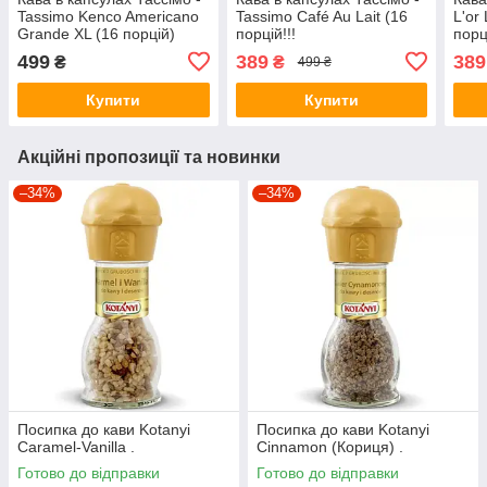
Tassimo Kenco Americano
Tassimo Café Au Lait (16
L'or
Grande XL (16 порцій)
порцій!!!
порц
499
389
389
₴
₴
499 ₴
Купити
Купити
Акційні пропозиції та новинки
–34%
–34%
Посипка до кави Kotanyi
Посипка до кави Kotanyi
Caramel-Vanilla .
Cinnamon (Кориця) .
Готово до відправки
Готово до відправки