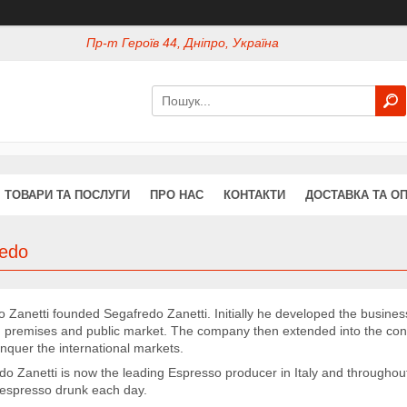
Пр-т Героїв 44, Дніпро, Україна
ТОВАРИ ТА ПОСЛУГИ
ПРО НАС
КОНТАКТИ
ДОСТАВКА ТА О
redo
Zanetti founded Segafredo Zanetti. Initially he developed the business
d premises and public market. The company then extended into the cons
nquer the international markets.
o Zanetti is now the leading Espresso producer in Italy and throughout
 espresso drunk each day.