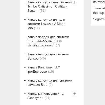
Its miss
Кава в капсулах для системи
Tchibo Cafissimo і Caffitaly
Translat
System
51
the cup
Segafre
Кава в капсулах для для
системи Lavazza A Modo
Mio
11
Кава в чалдах для системи
E.S.E. 44–55 мм (Easy
Serving Espresso)
7
Кава в чалдах для системи
Senseo
45
Кава в Капсулах ILLY
iperEspresso
19
Кава в капсулах для системи
Lavazza Blue
9
Капсульні Кавоварки та
Аксесуари
27