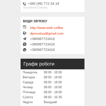
+380 (98) 772-34-18
Основний (Олена)
http://www.wish.coffee
dpmostua@gmail.com
+380987723418
+380987723418
+380987723418
Графік роботи
Понеділок
09:00
18:00
Вівторок
09:00
18:00
Середа
09:00
18:00
Четвер
09:00
18:00
Пʼятниця
09:00
18:00
Субота
09:00
16:30
Неділя
Вихідний