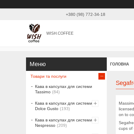
+380 (98) 772-34-18
WISH.COFFEE
ГОЛОВНА
Товари та послуги
Segaf
Кава в капсулах для системи
Tassimo
84
Massimo 
Кава в капсулах для системи
Dolce Gusto
193
license
on to co
Кава в капсулах для системи
Segafred
Nespresso
209
cups of